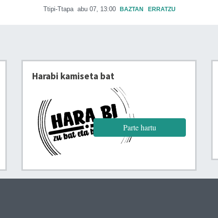
Ttipi-Ttapa
abu 07, 13:00
BAZTAN
ERRATZU
Harabi kamiseta bat
Parte hartu