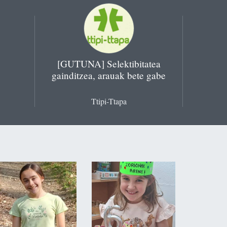
[GUTUNA] Selektibitatea
gainditzea, arauak bete gabe
Ttipi-Ttapa