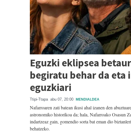
Eguzki eklipsea betau
begiratu behar da eta 
eguzkiari
Ttipi-Ttapa
abu 07, 20:00
MENDIALDEA
Nafarroaren zati batean ikusi ahal izanen den abuztu
astronomiko historikoa da; hala, Nafarroako Osasun Zer
indartzeaz gain, gomendio sorta bat eman dio biztanler
behatzeko.