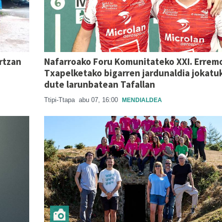
urtzan
Nafarroako Foru Komunitateko XXI. Errem
Txapelketako bigarren jardunaldia jokatu
dute larunbatean Tafallan
Ttipi-Ttapa
abu 07, 16:00
MENDIALDEA