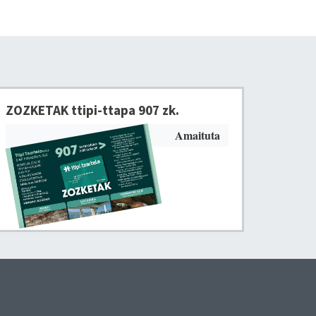
ZOZKETAK ttipi-ttapa 907 zk.
Amaituta