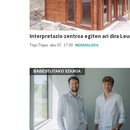
Interpretazio zentroa egiten ari dira Le
Ttipi-Ttapa
abu 07, 17:00
MENDIALDEA
BABESTUTAKO EDUKIA