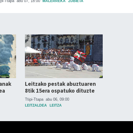
ipi-Ttapa
abu 07, 18:00
MALERREKA
ZUBIETA
anak
Leitzako pestak abuztuaren
ea
8tik 15era ospatuko dituzte
Ttipi-Ttapa
abu 06, 09:00
LEITZALDEA
LEITZA