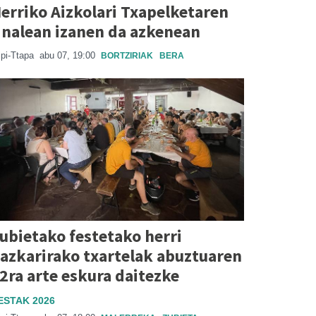
erriko Aizkolari Txapelketaren
inalean izanen da azkenean
ipi-Ttapa
abu 07, 19:00
BORTZIRIAK
BERA
ubietako festetako herri
azkarirako txartelak abuztuaren
2ra arte eskura daitezke
ESTAK 2026