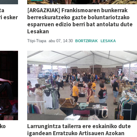
ta
[ARGAZKIAK] Frankismoaren bunkerrak
i esker
berreskuratzeko gazte boluntariotzako
esparruen edizio berri bat antolatu dute
Lesakan
Ttipi-Ttapa
abu 07, 14:30
BORTZIRIAK
LESAKA
eko
Larrungintza tailerra ere eskainiko dute
igandean Erratzuko Artisauen Azokan