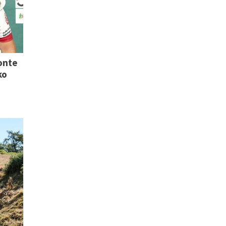
onte
ko