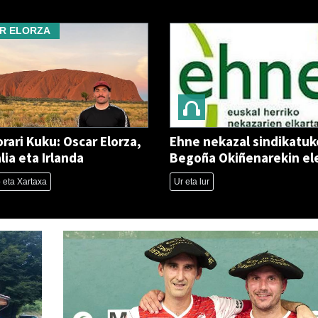
R ELORZA
rari Kuku: Oscar Elorza,
Ehne nekazal sindikatuk
lia eta Irlanda
Begoña Okiñenarekin el
 eta Xartaxa
Ur eta lur