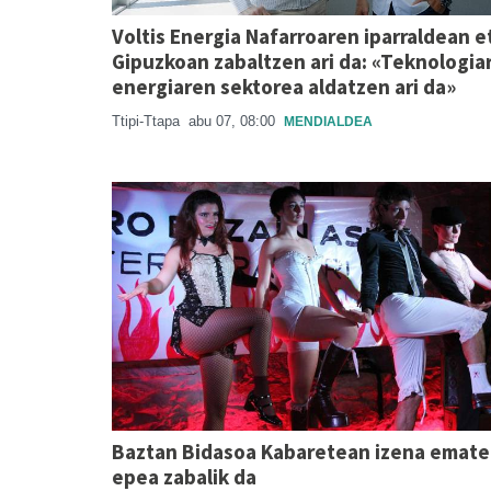
Voltis Energia Nafarroaren iparraldean e
Gipuzkoan zabaltzen ari da: «Teknologiar
energiaren sektorea aldatzen ari da»
Ttipi-Ttapa
abu 07, 08:00
MENDIALDEA
Baztan Bidasoa Kabaretean izena emat
epea zabalik da