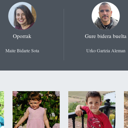
Oporrak
Gure bidera buelta
Maite Bidarte Sota
Urko Gartzia Aleman