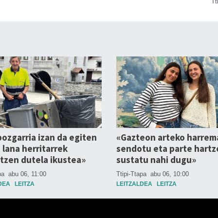
Tt
ozgarria izan da egiten
«Gazteon arteko harrem
lana herritarrek
sendotu eta parte hartz
tzen dutela ikustea»
sustatu nahi dugu»
apa
abu 06, 11:00
Ttipi-Ttapa
abu 06, 10:00
DEA
LEITZA
LEITZALDEA
LEITZA