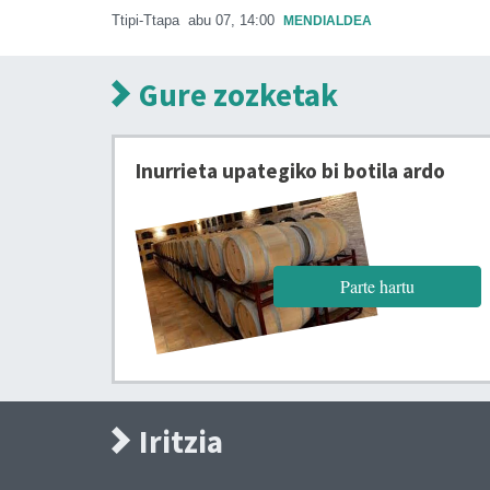
Ttipi-Ttapa
abu 07, 14:00
MENDIALDEA
Gure zozketak
Inurrieta upategiko bi botila ardo
Parte hartu
Iritzia