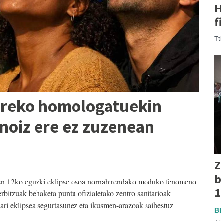
H
f
Tt
rreko homologatuekin
inoiz ere ez zuzenean
Z
b
aren 12ko eguzki eklipse osoa nornahirendako moduko fenomeno
1
bitzuak behaketa puntu ofizialetako zentro sanitarioak
iari eklipsea segurtasunez eta ikusmen-arazoak saihestuz
B