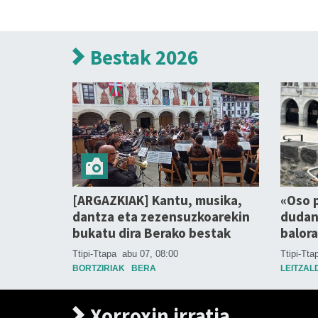
Bestak 2026
[ARGAZKIAK] Kantu, musika,
«Oso p
dantza eta zezensuzkoarekin
dudan 
bukatu dira Berako bestak
balora
Ttipi-Ttapa
abu 07, 08:00
Ttipi-Tt
BORTZIRIAK
BERA
LEITZAL
Xorroxin irratia