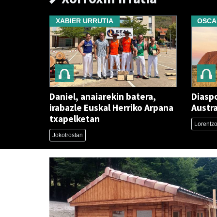
XABIER URRUTIA
OSCA
Daniel, anaiarekin batera,
Diaspo
irabazle Euskal Herriko Arpana
Austra
txapelketan
Lorentzo
Jokotrostan