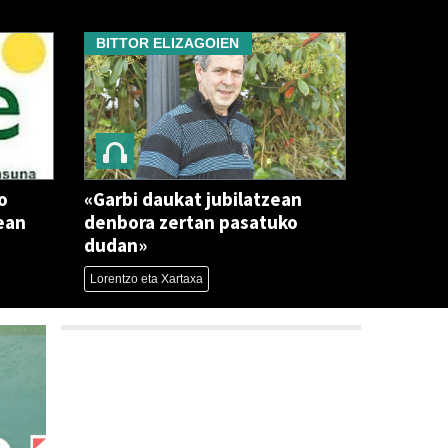
BITTOR ELIZAGOIEN
o
«Garbi daukat jubilatzean
ean
denbora zertan pasatuko
dudan»
Lorentzo eta Xartaxa