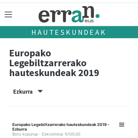
HAUTESKUNDEAK
Europako
Legebiltzarrerako
hauteskundeak 2019
Ezkurra
Europako Legebiltzarrerako hauteskundeak 2019 -
Ezkurra
Boto kopurua - Eskrutinioa: %100,00