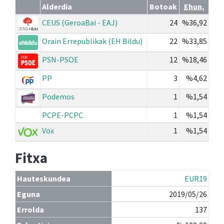
Alderdia
Botoak
Ehun.
CEUS (GeroaBai - EAJ)
24
%36,92
Orain Errepublikak (EH Bildu)
22
%33,85
PSN-PSOE
12
%18,46
PP
3
%4,62
Podemos
1
%1,54
PCPE-PCPC
1
%1,54
Vox
1
%1,54
Fitxa
Hauteskundea
EUR19
Eguna
2019/05/26
Errolda
137