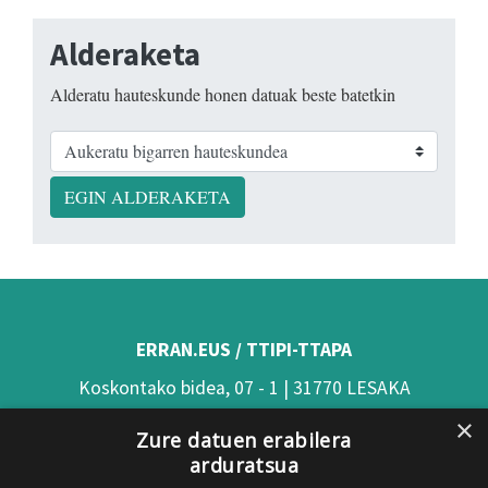
Alderaketa
Alderatu hauteskunde honen datuak beste batetkin
EGIN ALDERAKETA
ERRAN.EUS / TTIPI-TTAPA
Koskontako bidea, 07 - 1 | 31770 LESAKA
×
(Nafarroa)
Zure datuen erabilera
arduratsua
Tel: 948 63 54 58