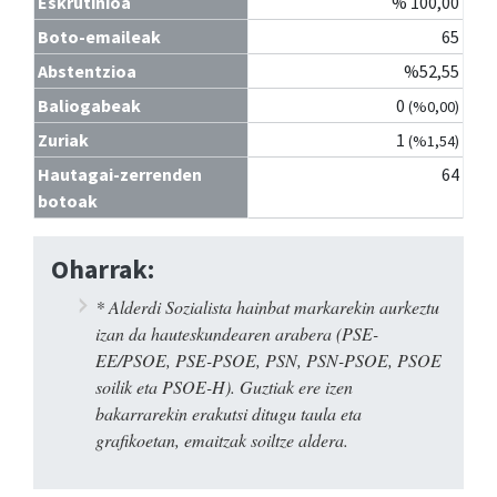
Eskrutinioa
% 100,00
Boto-emaileak
65
Abstentzioa
%52,55
Baliogabeak
0
(%0,00)
Zuriak
1
(%1,54)
Hautagai-zerrenden
64
botoak
Oharrak:
* Alderdi Sozialista hainbat markarekin aurkeztu
izan da hauteskundearen arabera (PSE-
EE/PSOE, PSE-PSOE, PSN, PSN-PSOE, PSOE
soilik eta PSOE-H). Guztiak ere izen
bakarrarekin erakutsi ditugu taula eta
grafikoetan, emaitzak soiltze aldera.