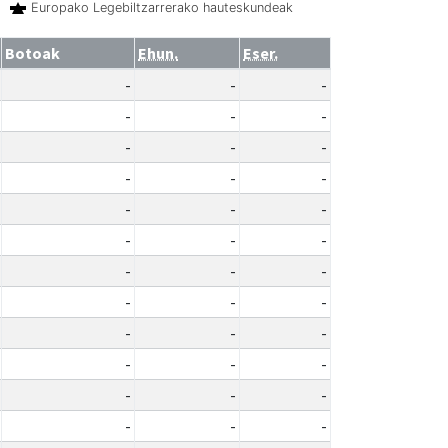
Europako Legebiltzarrerako hauteskundeak
Botoak
Ehun.
Eser.
-
-
-
-
-
-
-
-
-
-
-
-
-
-
-
-
-
-
-
-
-
-
-
-
-
-
-
-
-
-
-
-
-
-
-
-