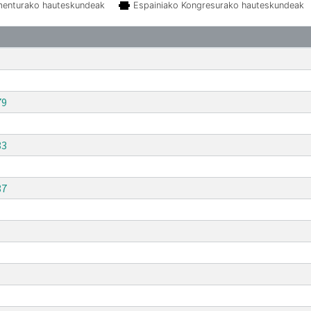
menturako hauteskundeak
Espainiako Kongresurako hauteskundeak
79
83
87