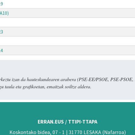
19
A10)
23
24
 aurkeztu izan da hauteskundearen arabera (PSE-EE/PSOE, PSE-PSO
u taula eta grafikoetan, emaitzak soiltze aldera.
ERRAN.EUS / TTIPI-TTAPA
Koskontako bidea, 07 - 1 | 31770 LESAKA (Nafarroa)