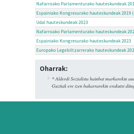
Nafarroako Parlamenturako hauteskundeak 20
Espainiako Kongresurako hauteskundeak 2019 (
Udal hauteskundeak 2023
Nafarroako Parlamenturako hauteskundeak 20
Espainiako Kongresurako hauteskundeak 2023
Europako Legebiltzarrerako hauteskundeak 20
Oharrak:
* Alderdi Sozialista hainbat markarekin
Guztiak ere izen bakarrarekin erakutsi ditug