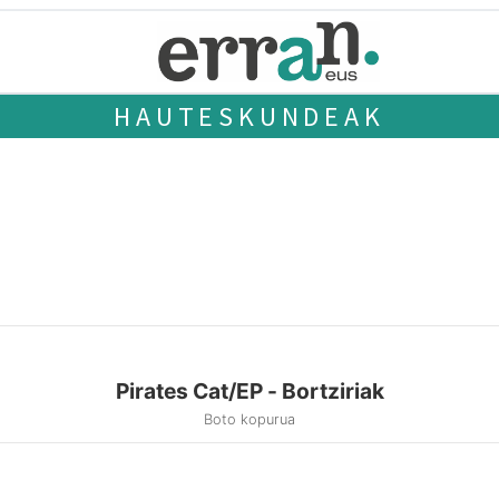
HAUTESKUNDEAK
Pirates Cat/EP - Bortziriak
Boto kopurua