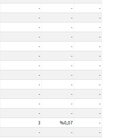
-
-
-
-
-
-
-
-
-
-
-
-
-
-
-
-
-
-
-
-
-
-
-
-
-
-
-
-
-
-
-
-
-
-
-
-
3
%0,07
-
-
-
-