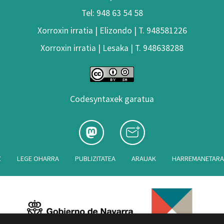
Tel: 948 63 54 58
Xorroxin irratia | Elizondo | T. 948581226
Xorroxin irratia | Lesaka | T. 948638288
Codesyntaxek garatua
Z
LEGE OHARRA
PUBLIZITATEA
ARAUAK
HARREMANETAR