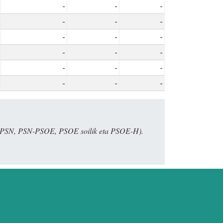
-
-
-
-
-
-
-
-
-
-
-
-
-
-
-
-
-
-
E, PSN, PSN-PSOE, PSOE soilik eta PSOE-H).