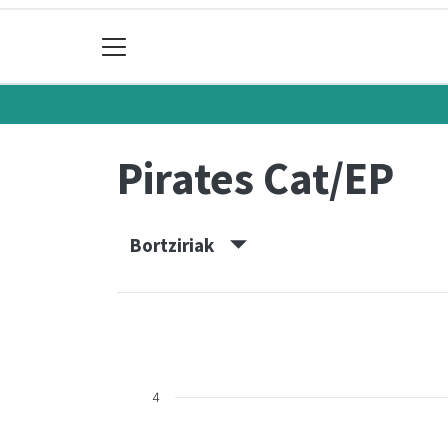
Pirates Cat/EP
Bortziriak
4