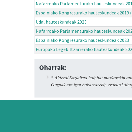
Nafarroako Parlamenturako hauteskundeak 20
Espainiako Kongresurako hauteskundeak 2019 (
Udal hauteskundeak 2023
Nafarroako Parlamenturako hauteskundeak 20
Espainiako Kongresurako hauteskundeak 2023
Europako Legebiltzarrerako hauteskundeak 20
Oharrak:
* Alderdi Sozialista hainbat markarekin
Guztiak ere izen bakarrarekin erakutsi ditug