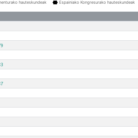
menturako hauteskundeak
Espainiako Kongresurako hauteskundeak
79
83
87