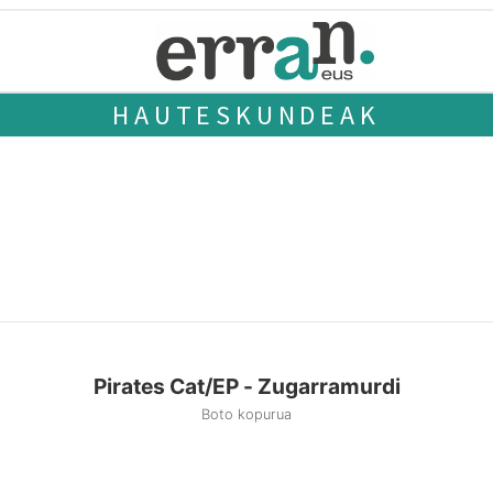
HAUTESKUNDEAK
Pirates Cat/EP - Zugarramurdi
Boto kopurua