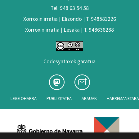
Tel: 948 63 54 58
Xorroxin irratia | Elizondo | T. 948581226
Xorroxin irratia | Lesaka | T. 948638288
Codesyntaxek garatua
Z
LEGE OHARRA
PUBLIZITATEA
ARAUAK
HARREMANETAR