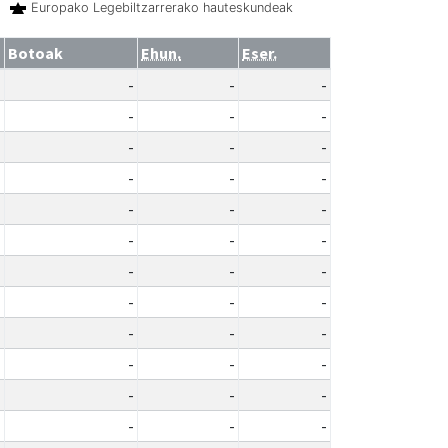
Europako Legebiltzarrerako hauteskundeak
Botoak
Ehun.
Eser.
-
-
-
-
-
-
-
-
-
-
-
-
-
-
-
-
-
-
-
-
-
-
-
-
-
-
-
-
-
-
-
-
-
-
-
-