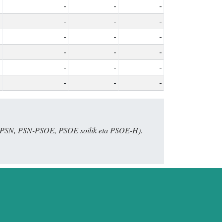
-
-
-
-
-
-
-
-
-
-
-
-
-
-
-
-
-
-
E, PSN, PSN-PSOE, PSOE soilik eta PSOE-H).