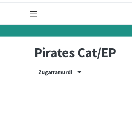
Pirates Cat/EP
Zugarramurdi