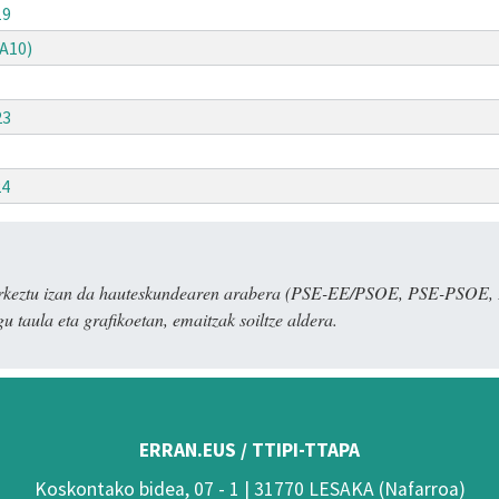
19
A10)
23
24
 aurkeztu izan da hauteskundearen arabera (PSE-EE/PSOE, PSE-PSO
u taula eta grafikoetan, emaitzak soiltze aldera.
ERRAN.EUS / TTIPI-TTAPA
Koskontako bidea, 07 - 1 | 31770 LESAKA (Nafarroa)