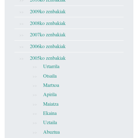
2009ko zenbakiak
2008ko zenbakiak
2007ko zenbakiak
2006ko zenbakiak
2005ko zenbakiak
Urtarrila
Otsaila
Martxoa
Apirila
Maiatza
Ekaina
Uztaila
Abuztua