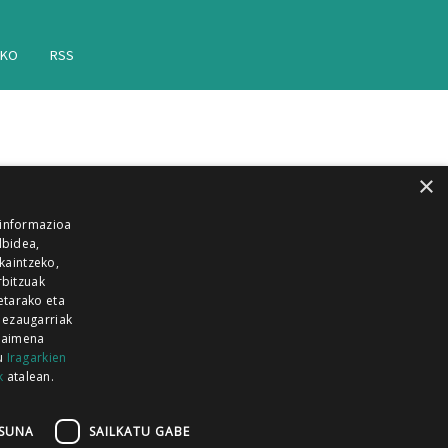
AKO
RSS
×
 informazioa
lbidea,
skaintzeko,
rbitzuak
etarako eta
 ezaugarriak
 baimena
zu
Iragarkien
k
atalean.
EITIA GUKA
AZKOITIA GUKA
BARRENA
GUKA
GUKA TELEBISTA
HIRUKA
SUNA
SAILKATU GABE
Z GUKA
ZUMAIA GUKA
28 KANALA