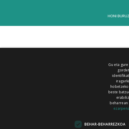
HONI BURU
Gu eta gure
gordet
identifika
iragark
hobetzeko
beste batzu
erabili
beharrean 
ezarpen
AIARALDEA
AIKOR
AIURRI
ALEA
BEGITU
ERRAN
EUSKALERRIA IRRA
BEHAR-BEHARREZKOA
KRONIKA
MAILOPE
NOAUA
O