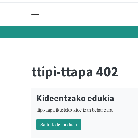
ttipi-ttapa 402
Kideentzako edukia
ttipi-ttapa ikusteko kide izan behar zara.
Sartu kide moduan