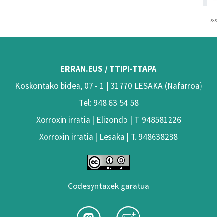
»
ERRAN.EUS / TTIPI-TTAPA
Koskontako bidea, 07 - 1 | 31770 LESAKA (Nafarroa)
Tel: 948 63 54 58
Xorroxin irratia | Elizondo | T. 948581226
Xorroxin irratia | Lesaka | T. 948638288
Codesyntaxek garatua