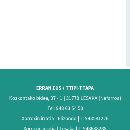
ERRAN.EUS / TTIPI-TTAPA
Koskontako bidea, 07 - 1 | 31770 LESAKA (Nafarroa)
Tel: 948 63 54 58
Xorroxin irratia | Elizondo | T. 948581226
Xorroxin irratia | Lesaka | T. 948638288