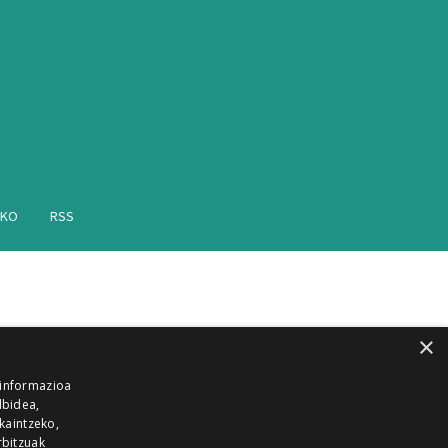
AKO
RSS
×
 informazioa
lbidea,
skaintzeko,
rbitzuak