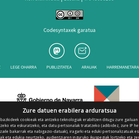
Codesyntaxek garatua
Z
LEGE OHARRA
PUBLIZITATEA
ARAUAK
HARREMANETAR
Zure datuen erabilera arduratsua
 bazkideek cookieak eta antzeko teknologiak erabiltzen ditugu zure gailuan
zeko eta eskuratzeko, eta datu pertsonalak tratatzeko (adibidez, zure IP he
tzaile bakarrak eta nabigazio-datuak), iragarki eta eduki pertsonalizatuak e
iak eta edukia neurtzeko, audientziaren inguruko ikuspegiak lortzeko eta ze