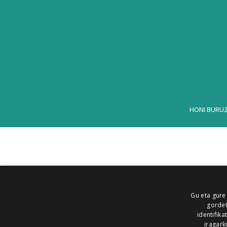
HONI BURU
Gu eta gure
gordet
identifika
iragark