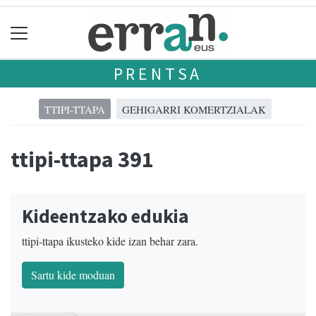
PRENTSA
TTIPI-TTAPA
GEHIGARRI KOMERTZIALAK
ttipi-ttapa 391
Kideentzako edukia
ttipi-ttapa ikusteko kide izan behar zara.
Sartu kide moduan