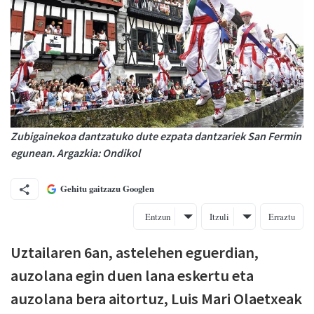
Zubigainekoa dantzatuko dute ezpata dantzariek San Fermin
egunean. Argazkia: Ondikol
Gehitu gaitzazu Googlen
Entzun
Itzuli
Erraztu
Uztailaren 6an, astelehen eguerdian,
auzolana egin duen lana eskertu eta
auzolana bera aitortuz, Luis Mari Olaetxeak