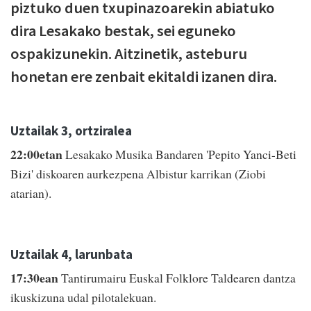
piztuko duen txupinazoarekin abiatuko
dira Lesakako bestak, sei eguneko
ospakizunekin. Aitzinetik, asteburu
honetan ere zenbait ekitaldi izanen dira.
Uztailak 3, ortziralea
22:00etan
Lesakako Musika Bandaren 'Pepito Yanci-Beti
Bizi' diskoaren aurkezpena Albistur karrikan (Ziobi
atarian).
Uztailak 4, larunbata
17:30ean
Tantirumairu Euskal Folklore Taldearen dantza
ikuskizuna udal pilotalekuan.