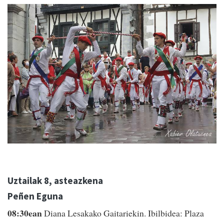
Uztailak 8, asteazkena
Peñen Eguna
08:30ean
Diana Lesakako Gaitariekin. Ibilbidea: Plaza