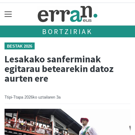
BORTZIRIAK
BESTAK 2026
Lesakako sanferminak
egitarau betearekin datoz
aurten ere
Ttipi-Ttapa
2026ko uztailaren 3a