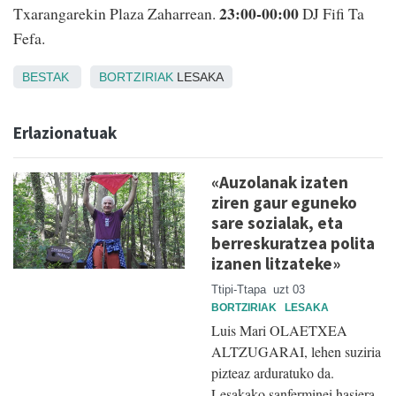
23:00-00:00
Txarangarekin Plaza Zaharrean.
DJ Fifi Ta
Fefa.
BESTAK
BORTZIRIAK
LESAKA
Erlazionatuak
«Auzolanak izaten
ziren gaur eguneko
sare sozialak, eta
berreskuratzea polita
izanen litzateke»
Ttipi-Ttapa
uzt 03
BORTZIRIAK
LESAKA
Luis Mari OLAETXEA
ALTZUGARAI, lehen suziria
pizteaz arduratuko da.
Lesakako sanferminei hasiera