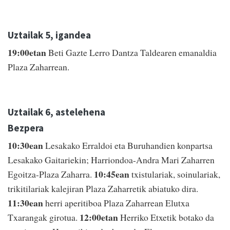
Uztailak 5, igandea
19:00etan
Beti Gazte Lerro Dantza Taldearen emanaldia
Plaza Zaharrean.
Uztailak 6, astelehena
Bezpera
10:30ean
Lesakako Erraldoi eta Buruhandien konpartsa
Lesakako Gaitariekin; Harriondoa-Andra Mari Zaharren
10:45ean
Egoitza-Plaza Zaharra.
txistulariak, soinulariak,
trikitilariak kalejiran Plaza Zaharretik abiatuko dira.
11:30ean
herri aperitiboa Plaza Zaharrean Elutxa
12:00etan
Txarangak girotua.
Herriko Etxetik botako da