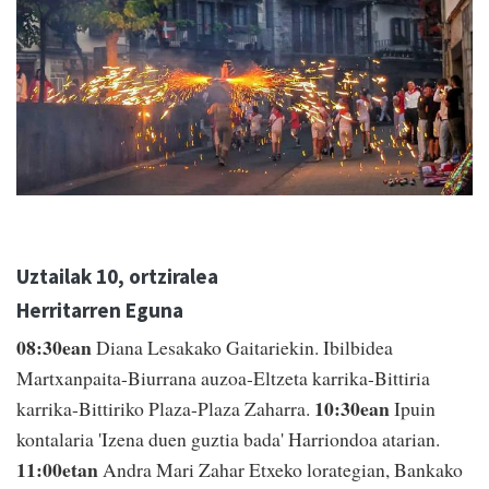
Uztailak 10, ortziralea
Herritarren Eguna
08:30ean
Diana Lesakako Gaitariekin. Ibilbidea
Martxanpaita-Biurrana auzoa-Eltzeta karrika-Bittiria
10:30ean
karrika-Bittiriko Plaza-Plaza Zaharra.
Ipuin
kontalaria 'Izena duen guztia bada' Harriondoa atarian.
11:00etan
Andra Mari Zahar Etxeko lorategian, Bankako