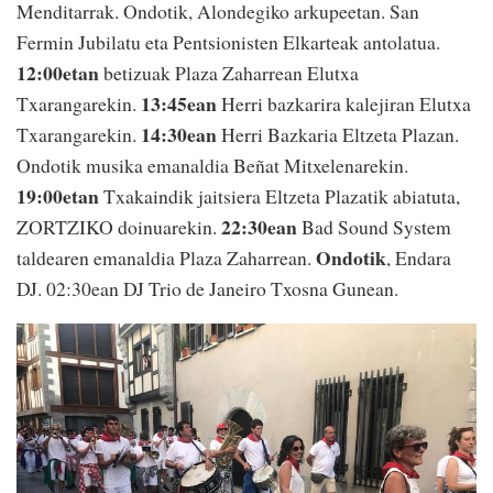
Menditarrak. Ondotik, Alondegiko arkupeetan. San
Fermin Jubilatu eta Pentsionisten Elkarteak antolatua.
12:00etan
betizuak Plaza Zaharrean Elutxa
13:45ean
Txarangarekin.
Herri bazkarira kalejiran Elutxa
14:30ean
Txarangarekin.
Herri Bazkaria Eltzeta Plazan.
Ondotik musika emanaldia Beñat Mitxelenarekin.
19:00etan
Txakaindik jaitsiera Eltzeta Plazatik abiatuta,
22:30ean
ZORTZIKO doinuarekin.
Bad Sound System
Ondotik
taldearen emanaldia Plaza Zaharrean.
, Endara
DJ. 02:30ean DJ Trio de Janeiro Txosna Gunean.