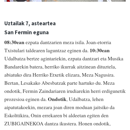
Uztailak 7, asteartea
San Fermin eguna
08:30ean
ezpata dantzarien meza isila. Joan-etorria
10:30ean
Txistulari taldearen laguntzaz eginen da.
Udalbatza bertze agintariekin, ezpata dantzari eta Musika
Bandarekin batera, herriko ikurrak aitzinean dituztela,
abiatuko dira Herriko Etxetik elizara, Meza Nagusira.
Bertan, Lesakako Abesbatzak parte hartuko du. Meza
ondotik, Fermin Zaindariaren irudiarekin herri erdigunetik
Ondotik
prozesioa eginen da.
, Udalbatza, lehen
aipatutakoekin, mezara joan diren moduan jaitsiko da
Eskolttikira, Onin errekaren bi aldeetan egiten den
ZUBIGAINEKOA dantza ikustera. Honen ondotik,