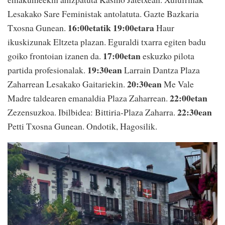
Lesakako Sare Feministak antolatuta. Gazte Bazkaria
16:00etatik 19:00etara
Txosna Gunean.
Haur
ikuskizunak Eltzeta plazan. Eguraldi txarra egiten badu
17:00etan
goiko frontoian izanen da.
eskuzko pilota
19:30ean
partida profesionalak.
Larrain Dantza Plaza
20:30ean
Zaharrean Lesakako Gaitariekin.
Me Vale
22:00etan
Madre taldearen emanaldia Plaza Zaharrean.
22:30ean
Zezensuzkoa. Ibilbidea: Bittiria-Plaza Zaharra.
Petti Txosna Gunean. Ondotik, Hagosilik.