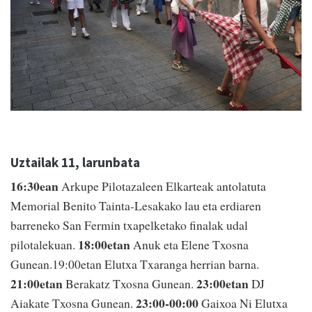
Uztailak 11, larunbata
16:30ean
Arkupe Pilotazaleen Elkarteak antolatuta
Memorial Benito Tainta-Lesakako lau eta erdiaren
barreneko San Fermin txapelketako finalak udal
18:00etan
pilotalekuan.
Anuk eta Elene Txosna
Gunean.19:00etan Elutxa Txaranga herrian barna.
21:00etan
23:00etan
Berakatz Txosna Gunean.
DJ
23:00-00:00
Aiakate Txosna Gunean.
Gaixoa Ni Elutxa