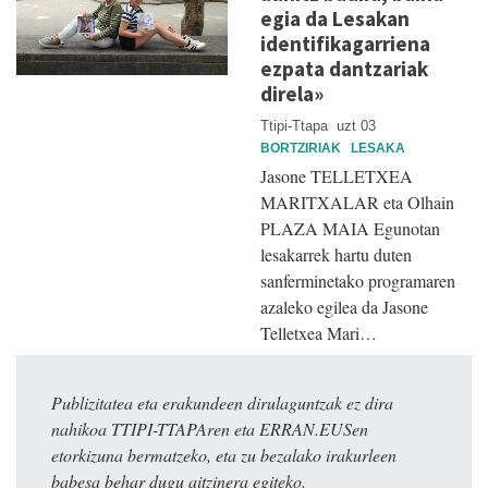
egia da Lesakan
identifikagarriena
ezpata dantzariak
direla»
Ttipi-Ttapa
uzt 03
BORTZIRIAK
LESAKA
Jasone TELLETXEA
MARITXALAR eta Olhain
PLAZA MAIA Egunotan
lesakarrek hartu duten
sanferminetako programaren
azaleko egilea da Jasone
Telletxea Mari…
Publizitatea eta erakundeen dirulaguntzak ez dira
nahikoa TTIPI-TTAPAren eta ERRAN.EUSen
etorkizuna bermatzeko, eta zu bezalako irakurleen
babesa behar dugu aitzinera egiteko.