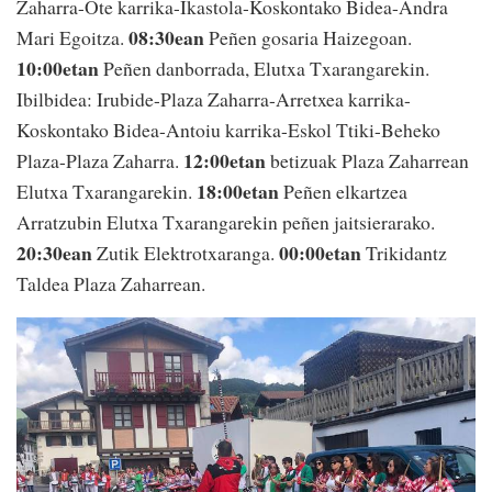
Zaharra-Ote karrika-Ikastola-Koskontako Bidea-Andra
08:30ean
Mari Egoitza.
Peñen gosaria Haizegoan.
10:00etan
Peñen danborrada, Elutxa Txarangarekin.
Ibilbidea: Irubide-Plaza Zaharra-Arretxea karrika-
Koskontako Bidea-Antoiu karrika-Eskol Ttiki-Beheko
12:00etan
Plaza-Plaza Zaharra.
betizuak Plaza Zaharrean
18:00etan
Elutxa Txarangarekin.
Peñen elkartzea
Arratzubin Elutxa Txarangarekin peñen jaitsierarako.
20:30ean
00:00etan
Zutik Elektrotxaranga.
Trikidantz
Taldea Plaza Zaharrean.