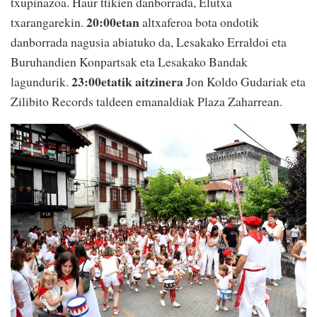
txupinazoa. Haur ttikien danborrada, Elutxa
20:00etan
txarangarekin.
altxaferoa bota ondotik
danborrada nagusia abiatuko da, Lesakako Erraldoi eta
Buruhandien Konpartsak eta Lesakako Bandak
23:00etatik aitzinera
lagundurik.
Jon Koldo Gudariak eta
Zilibito Records taldeen emanaldiak Plaza Zaharrean.