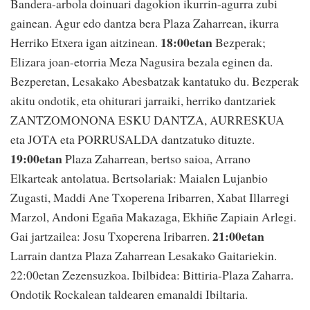
Bandera-arbola doinuari dagokion ikurrin-agurra zubi
gainean. Agur edo dantza bera Plaza Zaharrean, ikurra
18:00etan
Herriko Etxera igan aitzinean.
Bezperak;
Elizara joan-etorria Meza Nagusira bezala eginen da.
Bezperetan, Lesakako Abesbatzak kantatuko du. Bezperak
akitu ondotik, eta ohiturari jarraiki, herriko dantzariek
ZANTZOMONONA ESKU DANTZA, AURRESKUA
eta JOTA eta PORRUSALDA dantzatuko dituzte.
19:00etan
Plaza Zaharrean, bertso saioa, Arrano
Elkarteak antolatua. Bertsolariak: Maialen Lujanbio
Zugasti, Maddi Ane Txoperena Iribarren, Xabat Illarregi
Marzol, Andoni Egaña Makazaga, Ekhiñe Zapiain Arlegi.
21:00etan
Gai jartzailea: Josu Txoperena Iribarren.
Larrain dantza Plaza Zaharrean Lesakako Gaitariekin.
22:00etan Zezensuzkoa. Ibilbidea: Bittiria-Plaza Zaharra.
Ondotik Rockalean taldearen emanaldi Ibiltaria.