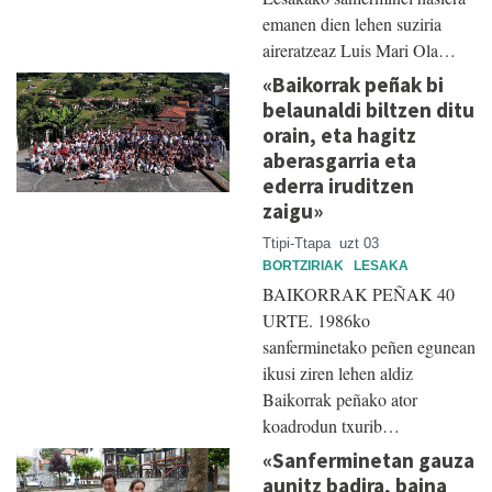
emanen dien lehen suziria
aireratzeaz Luis Mari Ola…
«Baikorrak peñak bi
belaunaldi biltzen ditu
orain, eta hagitz
aberasgarria eta
ederra iruditzen
zaigu»
Ttipi-Ttapa
uzt 03
BORTZIRIAK
LESAKA
BAIKORRAK PEÑAK 40
URTE. 1986ko
sanferminetako peñen egunean
ikusi ziren lehen aldiz
Baikorrak peñako ator
koadrodun txurib…
«Sanferminetan gauza
aunitz badira, baina