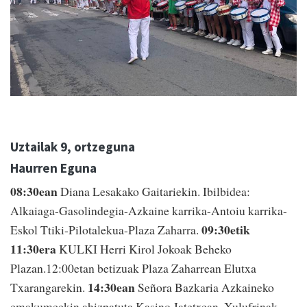
Uztailak 9, ortzeguna
Haurren Eguna
08:30ean
Diana Lesakako Gaitariekin. Ibilbidea:
Alkaiaga-Gasolindegia-Azkaine karrika-Antoiu karrika-
09:30etik
Eskol Ttiki-Pilotalekua-Plaza Zaharra.
11:30era
KULKI Herri Kirol Jokoak Beheko
Plazan.12:00etan betizuak Plaza Zaharrean Elutxa
14:30ean
Txarangarekin.
Señora Bazkaria Azkaineko
emakumeekin ahizpatuta Kasino Jatetxean. Xulufrinak