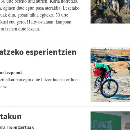
0 urte beteko ditu aurten. Karia horretara,
n, eginen dute egun pasa ateraldia. Lezetako
ak dira, gosari ttikia egiteko. 30 urte
kusi eta, gero, Halty ostatuan, kanpoan
era izanen dute lezean.
iatzeko esperientzien
 Aurkezpenak
i elkartean egin dute hitzordua eta ordu eta
enez
atakun
era | Kontzertuak