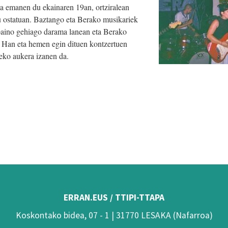
a emanen du ekainaren 19an, ortziralean
 ostatuan. Baztango eta Berako musikariek
 baino gehiago darama lanean eta Berako
 Han eta hemen egin dituen kontzertuen
zeko aukera izanen da.
ERRAN.EUS / TTIPI-TTAPA
Koskontako bidea, 07 - 1 | 31770 LESAKA (Nafarroa)