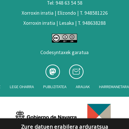
Tel: 948 63 54 58
Xorroxin irratia | Elizondo | T. 948581226
Xorroxin irratia | Lesaka | T. 948638288
Codesyntaxek garatua
Z
LEGE OHARRA
PUBLIZITATEA
ARAUAK
HARREMANETAR
Zure datuen erabilera arduratsua