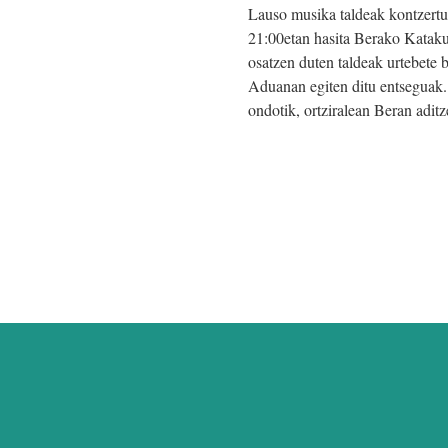
Lauso musika taldeak kontzertu
21:00etan hasita Berako Kataku
osatzen duten taldeak urtebete
Aduanan egiten ditu entseguak.
ondotik, ortziralean Beran adit