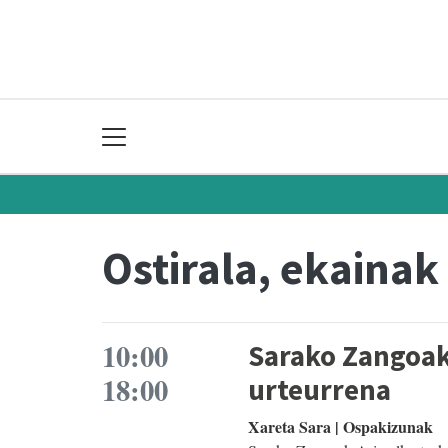
Ostirala, ekainak
10:00
Sarako Zangoak
18:00
urteurrena
Xareta Sara | Ospakizunak