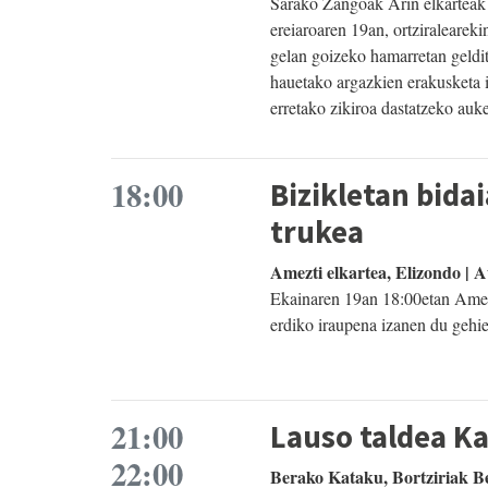
Sarako Zangoak Arin elkarteak 3
ereiaroaren 19an, ortziraleareki
gelan goizeko hamarretan gelditu
hauetako argazkien erakusketa i
erretako zikiroa dastatzeko auk
18:00
Bizikletan bida
trukea
Amezti elkartea, Elizondo |
Ekainaren 19an 18:00etan Amezt
erdiko iraupena izanen du gehi
21:00
Lauso taldea K
22:00
Berako Kataku, Bortziriak B