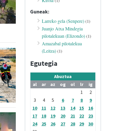
Kirola
(1)
Guneak:
Larreko gela (Senpere)
(1)
Juanjo Atxa Mindegia
pilotalekuan (Elizondo)
(1)
Amazabal pilotalekua
(Leitza)
(1)
Egutegia
Abuztua
al
ar
az
og
ol
lr
ig
1
2
3
4
5
6
7
8
9
10
11
12
13
14
15
16
17
18
19
20
21
22
23
24
25
26
27
28
29
30