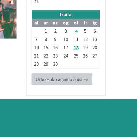
31
Iraila
al
ar
az
og
ol
lr
ig
1
2
3
4
5
6
7
8
9
10
11
12
13
14
15
16
17
18
19
20
21
22
23
24
25
26
27
28
29
30
Urte osoko agenda ikusi »»