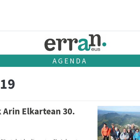
AGENDA
 19
 Arin Elkartean 30.