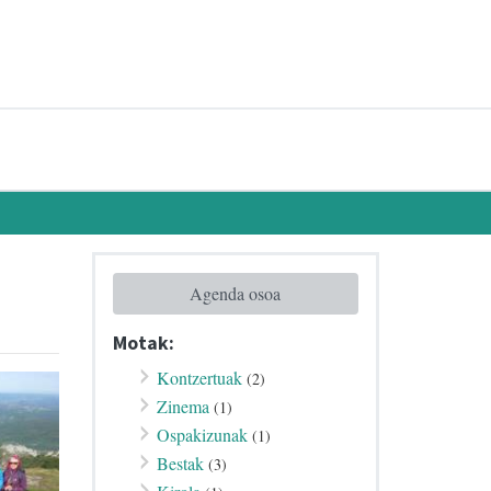
Agenda osoa
Motak:
Kontzertuak
(2)
Zinema
(1)
Ospakizunak
(1)
Bestak
(3)