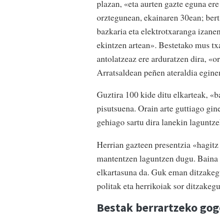
plazan, «eta aurten gazte eguna ere
orztegunean, ekainaren 30ean; bert
bazkaria eta elektrotxaranga izanen
ekintzen artean». Bestetako mus tx
antolatzeaz ere arduratzen dira, «o
Arratsaldean peñen ateraldia eginen
Guztira 100 kide ditu elkarteak, «
pisutsuena. Orain arte guttiago gine
gehiago sartu dira lanekin laguntz
Herrian gazteen presentzia «hagitz 
mantentzen laguntzen dugu. Baina d
elkartasuna da. Guk eman ditzakegu
politak eta herrikoiak sor ditzakeg
Bestak berrartzeko gog