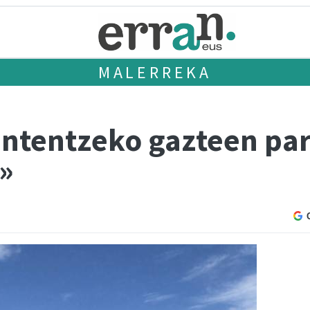
MALERREKA
mantentzeko gazteen pa
»