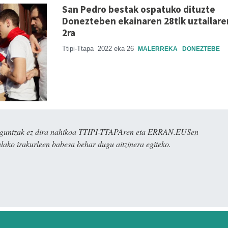
San Pedro bestak ospatuko dituzte
Donezteben ekainaren 28tik uztailare
2ra
Ttipi-Ttapa
2022 eka 26
MALERREKA
DONEZTEBE
ulaguntzak ez dira nahikoa TTIPI-TTAPAren eta ERRAN.EUSen
alako irakurleen babesa behar dugu aitzinera egiteko.