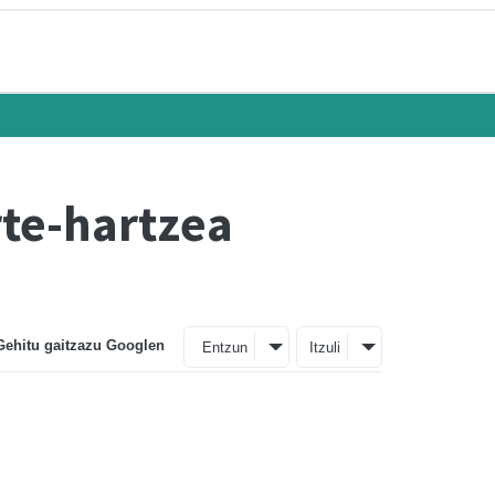
rte-hartzea
Gehitu gaitzazu Googlen
Entzun
Itzuli