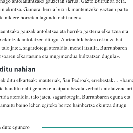
i nago antolakuntzako gauzetan sartua, Gazte Burrunba dela,
in ekintza. Gainera, herria bizirik mantentzeko gazteen parte-
ta nik ere horretan lagundu nahi nuen».
eentzako gauzak antolatzea eta herriko gazteria elkartzea eta
 ekintzak antolatzen ditugu. Aurten hilabetero ekintza bat
a, talo jatea, sagardotegi ateraldia, mendi itzulia, Burrunbaren
osoaren elkartasuna eta mugimendua bultzatzen dugula».
ditu nahian
ak ditu elkarteak: inauteriak, San Pedroak, errebestak… «bain
a handitu nahi genuen eta aipatu bezala zerbait antolatzena ari
tida ateraldia, talo jatea, sagardotegia, Burrunbaren eguna eta
a amaitu baino lehen egiteko bertze hainbertze ekintza ditugu
n dute egunero