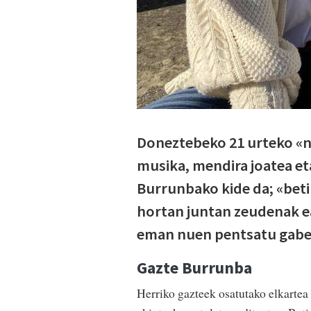
Doneztebeko 21 urteko «ne
musika, mendira joatea et
Burrunbako kide da; «beti
hortan juntan zeudenak ea
eman nuen pentsatu gabe
Gazte Burrunba
Herriko gazteek osatutako elkartea