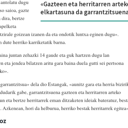
 antolatu dugu
«Gazteen eta herritarren artek
so saioa, gazte
elkartasuna da garrantzitsuen
 dira, bertze
apelketa
rtzirale goizean izanen da eta ondotik luntxa eginen dugu».
 dute herriko karriketatik barna.
baina juntan zehazki 14 gaude eta guk hartzen dugu lan
n eta jendea bilatzen aritu gara baina duela gutti sei pertsona
eko».
garrantzitsua» dela dio Estangak, «aunitz gara eta herria biziri
udarik gabe, garrantzitsuena gazteen eta herritarren arteko
n eta bertze herritarrek eman ditzaketen ideiak bateratuz, best
u. Azkenean, hori da helburua, herriko bestak herritarrek egitea
oz