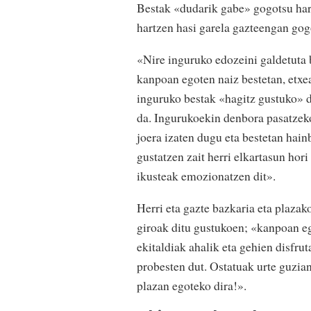
Bestak «dudarik gabe» gogotsu hart
hartzen hasi garela gazteengan gog
«Nire inguruko edozeini galdetuta b
kanpoan egoten naiz bestetan, etxea 
inguruko bestak «hagitz gustuko» d
da. Ingurukoekin denbora pasatzek
joera izaten dugu eta bestetan hain
gustatzen zait herri elkartasun hor
ikusteak emozionatzen dit».
Herri eta gazte bazkaria eta plazak
giroak ditu gustukoen; «kanpoan eg
ekitaldiak ahalik eta gehien disfru
probesten dut. Ostatuak urte guzian
plazan egoteko dira!».