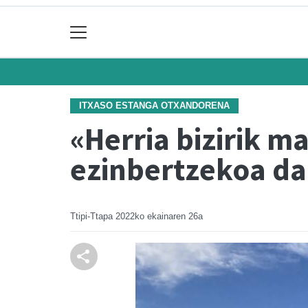
ITXASO ESTANGA OTXANDORENA
«Herria bizirik 
ezinbertzekoa da
Ttipi-Ttapa
2022ko ekainaren 26a