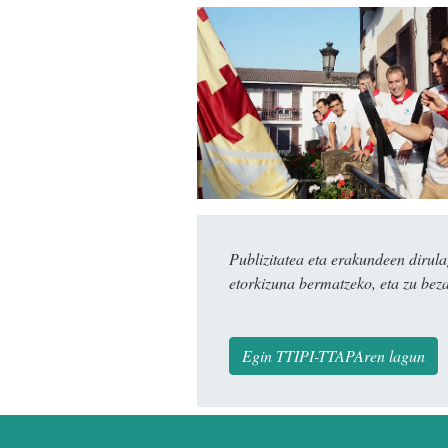
Publizitatea eta erakundeen dir
etorkizuna bermatzeko, eta zu bez
Egin TTIPI-TTAPAren lagun