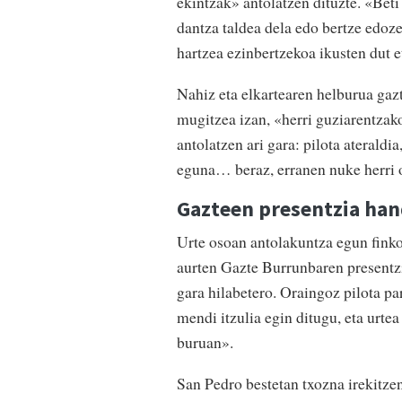
ekintzak» antolatzen dituzte. «Bet
dantza taldea dela edo bertze edoze
hartzea ezinbertzekoa ikusten dut e
Nahiz eta elkartearen helburua gazt
mugitzea izan, «herri guziarentzako
antolatzen ari gara: pilota ateraldi
eguna… beraz, erranen nuke herri 
Gazteen presentzia han
Urte osoan antolakuntza egun finko
aurten Gazte Burrunbaren presentzi
gara hilabetero. Oraingoz pilota par
mendi itzulia egin ditugu, eta urte
buruan».
San Pedro bestetan txozna irekitze