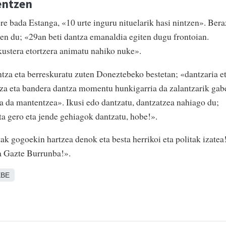
entzen
ere bada Estanga, «10 urte inguru nituelarik hasi nintzen». Bera
zen du; «29an beti dantza emanaldia egiten dugu frontoian.
ikustera etortzera animatu nahiko nuke».
ntza eta berreskuratu zuten Doneztebeko bestetan; «dantzaria e
za eta bandera dantza momentu hunkigarria da zalantzarik gab
ta da mantentzea». Ikusi edo dantzatu, dantzatzea nahiago du;
ta gero eta jende gehiagok dantzatu, hobe!».
k gogoekin hartzea denok eta besta herrikoi eta politak izatea
a Gazte Burrunba!».
BE