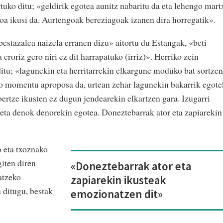
uko ditu; «geldirik egotea aunitz nabaritu da eta lehengo mart
oa ikusi da. Aurtengoak bereziagoak izanen dira horregatik».
estazalea naizela erranen dizu» aitortu du Estangak, «beti
eroriz gero niri ez dit harrapatuko (irriz)». Herriko zein
itu; «lagunekin eta herritarrekin elkargune moduko bat sortzen
o momentu aproposa da, urtean zehar lagunekin bakarrik egote
bertze ikusten ez dugun jendearekin elkartzen gara. Izugarri
i eta denok denorekin egotea. Doneztebarrak ator eta zapiarekin
o eta txoznako
iten diren
«Doneztebarrak ator eta
tatzeko
zapiarekin ikusteak
 ditugu, bestak
emozionatzen dit»