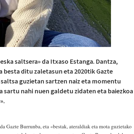
ska saltsera» da Itxaso Estanga. Dantza,
a besta ditu zaletasun eta 2020tik Gazte
 saltsa guzietan sartzen naiz eta momentu
 sartu nahi nuen galdetu zidaten eta baiezkoa
».
 da Gazte Burrunba, eta «bestak, ateraldiak eta mota guzietako