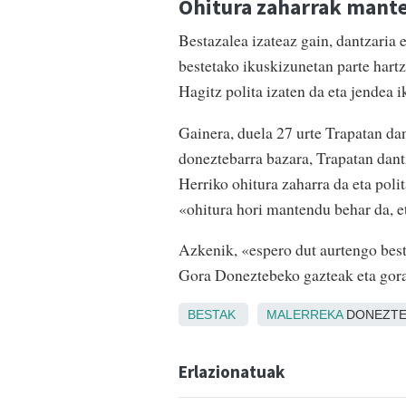
Ohitura zaharrak mant
Bestazalea izateaz gain, dantzaria 
bestetako ikuskizunetan parte hart
Hagitz polita izaten da eta jendea 
Gainera, duela 27 urte Trapatan da
doneztebarra bazara, Trapatan dant
Herriko ohitura zaharra da eta poli
«ohitura hori mantendu behar da, e
Azkenik, «espero dut aurtengo besta
Gora Doneztebeko gazteak eta gor
BESTAK
MALERREKA
DONEZTE
Erlazionatuak