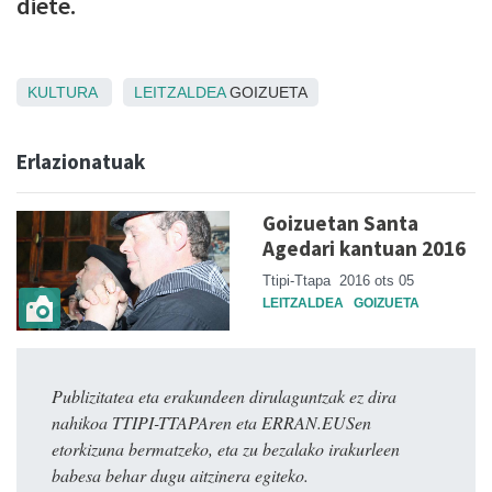
diete.
KULTURA
LEITZALDEA
GOIZUETA
Erlazionatuak
Goizuetan Santa
Agedari kantuan 2016
Ttipi-Ttapa
2016 ots 05
LEITZALDEA
GOIZUETA
Publizitatea eta erakundeen dirulaguntzak ez dira
nahikoa TTIPI-TTAPAren eta ERRAN.EUSen
etorkizuna bermatzeko, eta zu bezalako irakurleen
babesa behar dugu aitzinera egiteko.