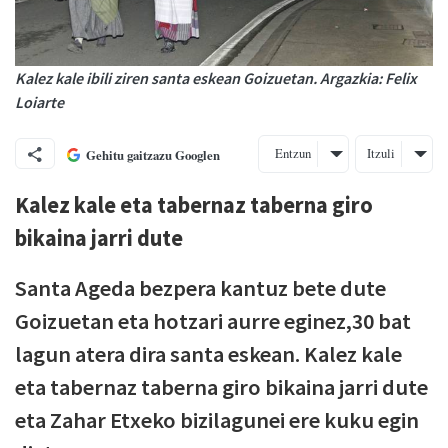
Kalez kale ibili ziren santa eskean Goizuetan. Argazkia: Felix
Loiarte
Entzun
Itzuli
Gehitu gaitzazu Googlen
Kalez kale eta tabernaz taberna giro
bikaina jarri dute
Santa Ageda bezpera kantuz bete dute
Goizuetan eta hotzari aurre eginez,30 bat
lagun atera dira santa eskean. Kalez kale
eta tabernaz taberna giro bikaina jarri dute
eta Zahar Etxeko bizilagunei ere kuku egin