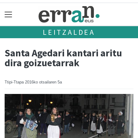
LEITZALDEA
Santa Agedari kantari aritu
dira goizuetarrak
Ttipi-Ttapa
2016ko otsailaren 5a