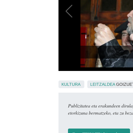
KULTURA
LEITZALDEA
GOIZUE
Publizitatea eta erakundeen dir
etorkizuna bermatzeko, eta zu bez