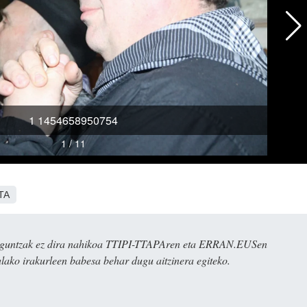
TA
ulaguntzak ez dira nahikoa TTIPI-TTAPAren eta ERRAN.EUSen
alako irakurleen babesa behar dugu aitzinera egiteko.