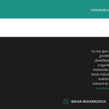
HONI BURU
Gu eta gure
gordet
identifika
iragark
hobetzeko
beste batzu
erabili
beharrean 
ezarpen
AIARALDEA
AIKOR
AIURRI
ALEA
BEGITU
ERRAN
EUSKALERRIA IRRA
BEHAR-BEHARREZKOA
KRONIKA
MAILOPE
NOAUA
O