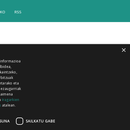
AKO
RSS
×
 informazioa
lbidea,
skaintzeko,
rbitzuak
etarako eta
 ezaugarriak
 baimena
zu
Iragarkien
k
atalean.
EITIA GUKA
AZKOITIA GUKA
BARRENA
GUKA
GUKA TELEBISTA
HIRUKA
SUNA
SAILKATU GABE
Z GUKA
ZUMAIA GUKA
28 KANALA