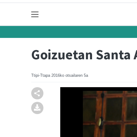
Goizuetan Santa 
Ttipi-Ttapa
2016ko otsailaren 5a