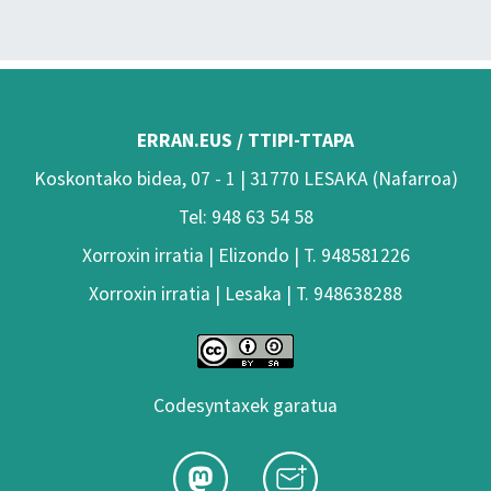
ERRAN.EUS / TTIPI-TTAPA
Koskontako bidea, 07 - 1 | 31770 LESAKA (Nafarroa)
Tel: 948 63 54 58
Xorroxin irratia | Elizondo | T. 948581226
Xorroxin irratia | Lesaka | T. 948638288
Codesyntaxek garatua