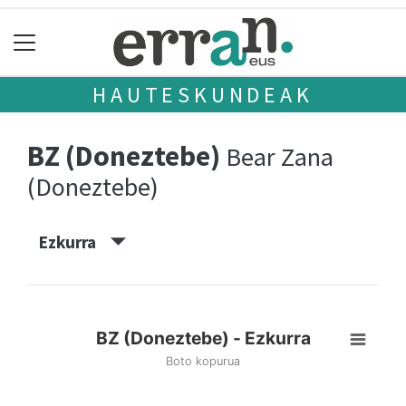
HAUTESKUNDEAK
BZ (Doneztebe)
Bear Zana
(Doneztebe)
Ezkurra
BZ (Doneztebe) - Ezkurra
Boto kopurua