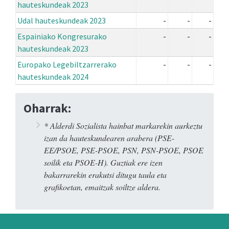
hauteskundeak 2023
Udal hauteskundeak 2023
-
-
-
Espainiako Kongresurako
-
-
-
hauteskundeak 2023
Europako Legebiltzarrerako
-
-
-
hauteskundeak 2024
Oharrak:
* Alderdi Sozialista hainbat markarekin aurkeztu
izan da hauteskundearen arabera (PSE-
EE/PSOE, PSE-PSOE, PSN, PSN-PSOE, PSOE
soilik eta PSOE-H). Guztiak ere izen
bakarrarekin erakutsi ditugu taula eta
grafikoetan, emaitzak soiltze aldera.