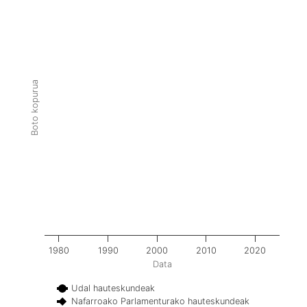
Boto kopurua
1980
1990
2000
2010
2020
Data
Udal hauteskundeak
Nafarroako Parlamenturako hauteskundeak