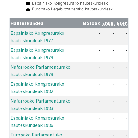
Espainiako Kongresurako hauteskundeak
Europako Legebiltzarrerako hauteskundeak
Hauteskundea
Botoak
Ehun.
Eser.
Espainiako Kongresurako
-
-
-
hauteskundeak 1977
Espainiako Kongresurako
-
-
-
hauteskundeak 1979
Nafarroako Parlamenturako
-
-
-
hauteskundeak 1979
Espainiako Kongresurako
-
-
-
hauteskundeak 1982
Nafarroako Parlamenturako
-
-
-
hauteskundeak 1983
Espainiako Kongresurako
-
-
-
hauteskundeak 1986
Europako Parlamentuko
-
-
-