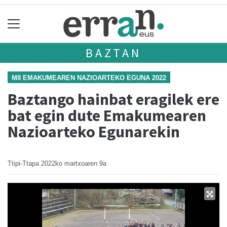
BAZTAN
M8 EMAKUMEAREN NAZIOARTEKO EGUNA 2022
Baztango hainbat eragilek ere
bat egin dute Emakumearen
Nazioarteko Egunarekin
Ttipi-Ttapa
2022ko martxoaren 9a