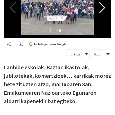
Gehitu gaitzazu Googlen
Entzun
Itzuli
Lanbide eskolak, Baztan ikastolak,
jubilotekak, komertzioek… karrikak morez
bete zituzten atzo, martxoaren 8an,
Emakumearen Nazioarteko Egunaren
aldarrikapenekin bat egiteko.