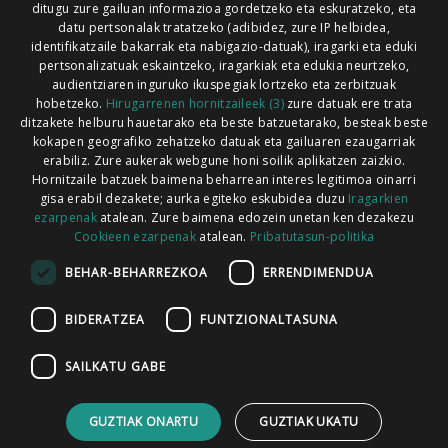
ditugu zure gailuan informazioa gordetzeko eta eskuratzeko, eta
Xorroxin irratia | Lesaka | T. 948638288
datu pertsonalak tratatzeko (adibidez, zure IP helbidea,
identifikatzaile bakarrak eta nabigazio-datuak), iragarki eta eduki
pertsonalizatuak eskaintzeko, iragarkiak eta edukia neurtzeko,
audientziaren inguruko ikuspegiak lortzeko eta zerbitzuak
hobetzeko.
Hirugarrenen hornitzaileek (3)
zure datuak ere trata
ditzakete helburu hauetarako eta beste batzuetarako, besteak beste
Codesyntaxek garatua
kokapen geografiko zehatzeko datuak eta gailuaren ezaugarriak
erabiliz. Zure aukerak webgune honi soilik aplikatzen zaizkio.
Hornitzaile batzuek baimena beharrean interes legitimoa oinarri
gisa erabil dezakete; aurka egiteko eskubidea duzu
Iragarkien
ezarpenak
atalean. Zure baimena edozein unetan ken dezakezu
Cookieen ezarpenak
atalean.
Pribatutasun-politika
HONI BURUZ
LEGE OHARRA
PUBLIZITATEA
BEHAR-BEHARREZKOA
ERRENDIMENDUA
ARAUAK
HARREMANETARAKO
RSS
BIDERATZEA
FUNTZIONALTASUNA
SAILKATU GABE
GUZTIAK ONARTU
GUZTIAK UKATU