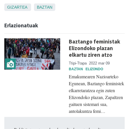
GIZARTEA
BAZTAN
Erlazionatuak
Baztango feministak
Elizondoko plazan
elkartu ziren atzo
Ttipi-Ttapa
2022 mar 09
BAZTAN
ELIZONDO
Emakumearen Nazioarteko
Egunean, Baztango feministek
elkarretaratzea egin zuten
Elizondoko plazan, Zapaltzen
gaituen sistemari sua,
antolakuntza femi…