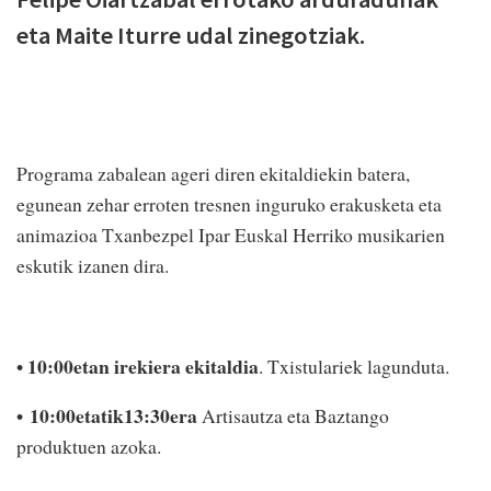
eta Maite Iturre udal zinegotziak.
Programa zabalean ageri diren ekitaldiekin batera,
egunean zehar erroten tresnen inguruko erakusketa eta
animazioa Txanbezpel Ipar Euskal Herriko musikarien
eskutik izanen dira.
• 10:00etan irekiera ekitaldia
. Txistulariek lagunduta.
•
10:00etatik
13:30era
Artisautza eta Baztango
produktuen azoka.