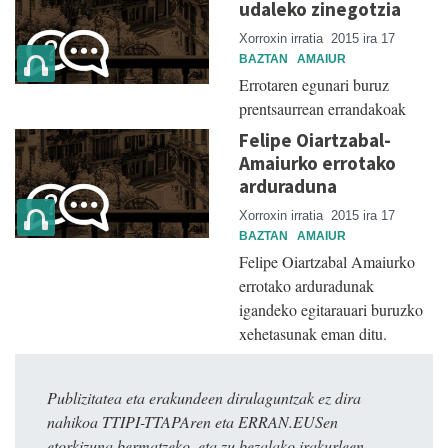
udaleko zinegotzia
Xorroxin irratia
2015 ira 17
BAZTAN
AMAIUR
Errotaren egunari buruz
prentsaurrean errandakoak
Felipe Oiartzabal-
Amaiurko errotako
arduraduna
Xorroxin irratia
2015 ira 17
BAZTAN
AMAIUR
Felipe Oiartzabal Amaiurko
errotako arduradunak
igandeko egitarauari buruzko
xehetasunak eman ditu.
Publizitatea eta erakundeen dirulaguntzak ez dira
nahikoa TTIPI-TTAPAren eta ERRAN.EUSen
etorkizuna bermatzeko, eta zu bezalako irakurleen