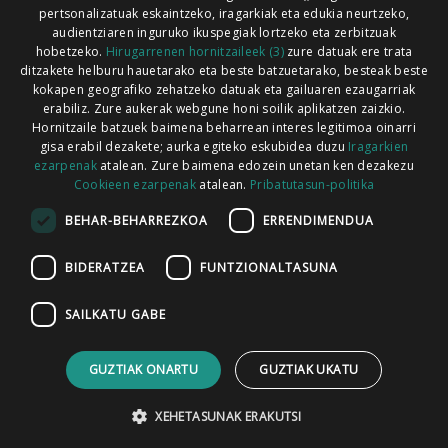
pertsonalizatuak eskaintzeko, iragarkiak eta edukia neurtzeko,
audientziaren inguruko ikuspegiak lortzeko eta zerbitzuak
hobetzeko.
Hirugarrenen hornitzaileek (3)
zure datuak ere trata
ditzakete helburu hauetarako eta beste batzuetarako, besteak beste
Codesyntaxek garatua
kokapen geografiko zehatzeko datuak eta gailuaren ezaugarriak
erabiliz. Zure aukerak webgune honi soilik aplikatzen zaizkio.
Hornitzaile batzuek baimena beharrean interes legitimoa oinarri
gisa erabil dezakete; aurka egiteko eskubidea duzu
Iragarkien
ezarpenak
atalean. Zure baimena edozein unetan ken dezakezu
Cookieen ezarpenak
atalean.
Pribatutasun-politika
HONI BURUZ
LEGE OHARRA
PUBLIZITATEA
BEHAR-BEHARREZKOA
ERRENDIMENDUA
ARAUAK
HARREMANETARAKO
RSS
BIDERATZEA
FUNTZIONALTASUNA
SAILKATU GABE
GUZTIAK ONARTU
GUZTIAK UKATU
XEHETASUNAK ERAKUTSI