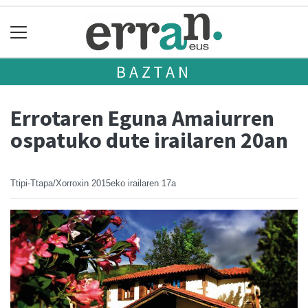
BAZTAN
Errotaren Eguna Amaiurren
ospatuko dute irailaren 20an
Ttipi-Ttapa/Xorroxin
2015eko irailaren 17a