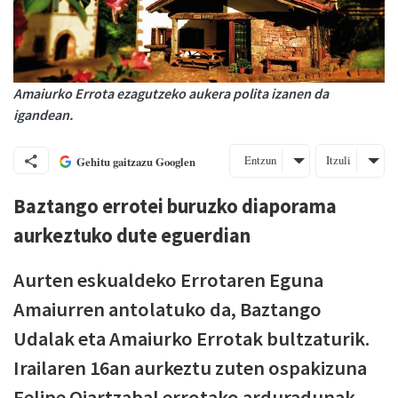
Amaiurko Errota ezagutzeko aukera polita izanen da
igandean.
Entzun
Itzuli
Gehitu gaitzazu Googlen
Baztango errotei buruzko diaporama
aurkeztuko dute eguerdian
Aurten eskualdeko Errotaren Eguna
Amaiurren antolatuko da, Baztango
Udalak eta Amaiurko Errotak bultzaturik.
Irailaren 16an aurkeztu zuten ospakizuna
Felipe Oiartzabal errotako arduradunak