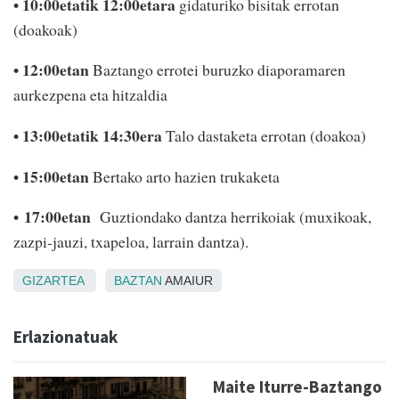
• 10:00etatik 12:00etara
gidaturiko bisitak errotan
(doakoak)
• 12:00etan
Baztango errotei buruzko diaporamaren
aurkezpena eta hitzaldia
• 13:00etatik 14:30era
Talo dastaketa errotan (doakoa)
• 15:00etan
Bertako arto hazien trukaketa
•
17:00etan
Guztiondako dantza herrikoiak (muxikoak,
zazpi-jauzi, txapeloa, larrain dantza).
GIZARTEA
BAZTAN
AMAIUR
Erlazionatuak
Maite Iturre-Baztango