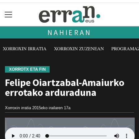
NAHIERAN
XORROXIN IRRATIA
XORROXIN ZUZENEAN
PROGRAMA
XORROTX ETA FIN
Felipe Oiartzabal-Amaiurko
errotako arduraduna
Xorroxin irratia
2015eko irailaren 17a