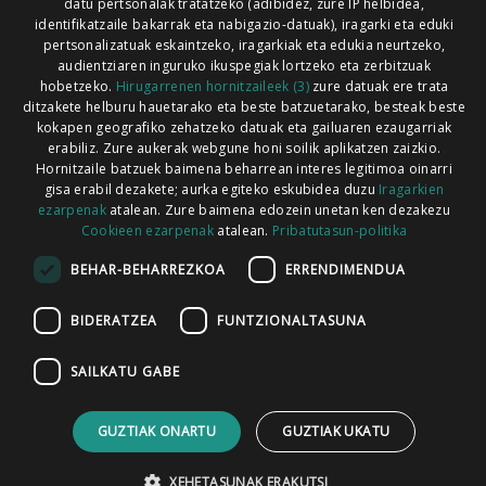
Xorroxin irratia | Lesaka | T. 948638288
datu pertsonalak tratatzeko (adibidez, zure IP helbidea,
identifikatzaile bakarrak eta nabigazio-datuak), iragarki eta eduki
pertsonalizatuak eskaintzeko, iragarkiak eta edukia neurtzeko,
audientziaren inguruko ikuspegiak lortzeko eta zerbitzuak
hobetzeko.
Hirugarrenen hornitzaileek (3)
zure datuak ere trata
ditzakete helburu hauetarako eta beste batzuetarako, besteak beste
Codesyntaxek garatua
kokapen geografiko zehatzeko datuak eta gailuaren ezaugarriak
erabiliz. Zure aukerak webgune honi soilik aplikatzen zaizkio.
Hornitzaile batzuek baimena beharrean interes legitimoa oinarri
gisa erabil dezakete; aurka egiteko eskubidea duzu
Iragarkien
ezarpenak
atalean. Zure baimena edozein unetan ken dezakezu
Cookieen ezarpenak
atalean.
Pribatutasun-politika
HONI BURUZ
LEGE OHARRA
PUBLIZITATEA
BEHAR-BEHARREZKOA
ERRENDIMENDUA
ARAUAK
HARREMANETARAKO
RSS
BIDERATZEA
FUNTZIONALTASUNA
SAILKATU GABE
GUZTIAK ONARTU
GUZTIAK UKATU
XEHETASUNAK ERAKUTSI