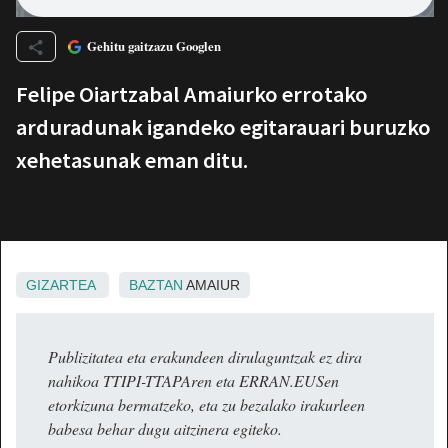
Gehitu gaitzazu Googlen
Felipe Oiartzabal Amaiurko errotako
arduradunak igandeko egitarauari buruzko
xehetasunak eman ditu.
GIZARTEA
BAZTAN
AMAIUR
Publizitatea eta erakundeen dirulaguntzak ez dira
nahikoa TTIPI-TTAPAren eta ERRAN.EUSen
etorkizuna bermatzeko, eta zu bezalako irakurleen
babesa behar dugu aitzinera egiteko.