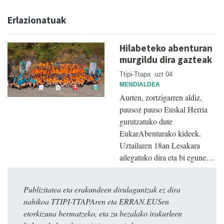
Erlazionatuak
Hilabeteko abenturan
murgildu dira gazteak
Ttipi-Ttapa
uzt 04
MENDIALDEA
Aurten, zortzigarren aldiz,
pausoz pauso Euskal Herria
gurutzatuko dute
EukarAbenturako kideek.
Uztailaren 18an Lesakara
ailegatuko dira eta bi egune…
Publizitatea eta erakundeen dirulaguntzak ez dira
nahikoa TTIPI-TTAPAren eta ERRAN.EUSen
etorkizuna bermatzeko, eta zu bezalako irakurleen