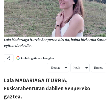
Laia Madariaga Iturria Senperen bizi da, baina bizi erdia Saran
egiten duela dio.
Gehitu gaitzazu Googlen
Entzun
Itzuli
Erraztu
Laia MADARIAGA ITURRIA,
Euskarabenturan dabilen Senpereko
gaztea.