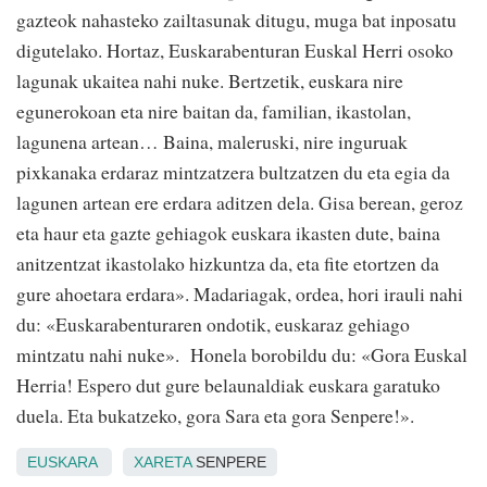
gazteok nahasteko zailtasunak ditugu, muga bat inposatu
digutelako. Hortaz, Euskarabenturan Euskal Herri osoko
lagunak ukaitea nahi nuke. Bertzetik, euskara nire
egunerokoan eta nire baitan da, familian, ikastolan,
lagunena artean… Baina, maleruski, nire inguruak
pixkanaka erdaraz mintzatzera bultzatzen du eta egia da
lagunen artean ere erdara aditzen dela. Gisa berean, geroz
eta haur eta gazte gehiagok euskara ikasten dute, baina
anitzentzat ikastolako hizkuntza da, eta fite etortzen da
gure ahoetara erdara». Madariagak, ordea, hori irauli nahi
du: «Euskarabenturaren ondotik, euskaraz gehiago
mintzatu nahi nuke». Honela borobildu du: «Gora Euskal
Herria! Espero dut gure belaunaldiak euskara garatuko
duela. Eta bukatzeko, gora Sara eta gora Senpere!».
EUSKARA
XARETA
SENPERE