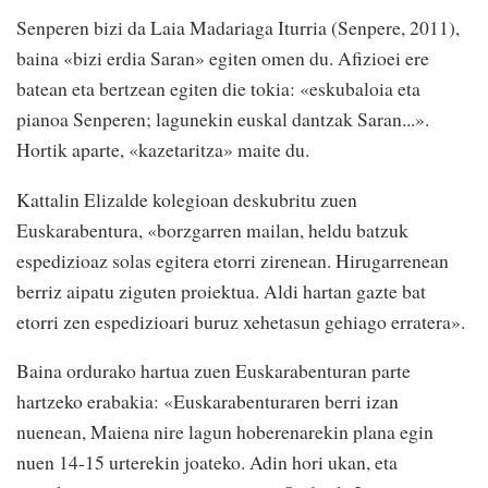
Senperen bizi da Laia Madariaga Iturria (Senpere, 2011),
baina «bizi erdia Saran» egiten omen du. Afizioei ere
batean eta bertzean egiten die tokia: «eskubaloia eta
pianoa Senperen; lagunekin euskal dantzak Saran...».
Hortik aparte, «kazetaritza» maite du.
Kattalin Elizalde kolegioan deskubritu zuen
Euskarabentura, «borzgarren mailan, heldu batzuk
espedizioaz solas egitera etorri zirenean. Hirugarrenean
berriz aipatu ziguten proiektua. Aldi hartan gazte bat
etorri zen espedizioari buruz xehetasun gehiago erratera».
Baina ordurako hartua zuen Euskarabenturan parte
hartzeko erabakia: «Euskarabenturaren berri izan
nuenean, Maiena nire lagun hoberenarekin plana egin
nuen 14-15 urterekin joateko. Adin hori ukan, eta