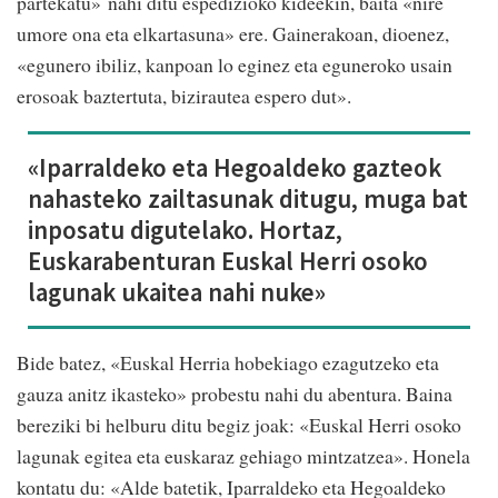
partekatu» nahi ditu espedizioko kideekin, baita «nire
umore ona eta elkartasuna» ere. Gainerakoan, dioenez,
«egunero ibiliz, kanpoan lo eginez eta eguneroko usain
erosoak baztertuta, bizirautea espero dut».
«Iparraldeko eta Hegoaldeko gazteok
nahasteko zailtasunak ditugu, muga bat
inposatu digutelako. Hortaz,
Euskarabenturan Euskal Herri osoko
lagunak ukaitea nahi nuke»
Bide batez, «Euskal Herria hobekiago ezagutzeko eta
gauza anitz ikasteko» probestu nahi du abentura. Baina
bereziki bi helburu ditu begiz joak: «Euskal Herri osoko
lagunak egitea eta euskaraz gehiago mintzatzea». Honela
kontatu du: «Alde batetik, Iparraldeko eta Hegoaldeko