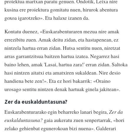
proiektua martxan paratu genuen. Ondotik, Leixa nire
kusina ere proiektura gomitatu nuen, hirurok abentura
goxoa igarotzeko». Eta halaxe izanen da.
Kontatu duenez, «Euskarabenturaren mezua nire amak
errezibitu zuen. Amak deitu zidan, eta hastapenean, ez
nintzela hartua erran zidan. Hutsa sentitu nuen, niretzat
arras garrantzitsua baitzen hartua izatea. Negarrez hasi
baino lehen, amak 'Lasai, hartua zara!' erran zidan. Saltoka
hasi nintzen aitatxi eta amatxiren sukaldean. Nire desio
handiena bete zen!». Eta ez hori bakarrik: «Oraino
urosago sentitu nintzen denak hartuak ginela jakitean».
Zer da euskalduntasuna?
Euskarabenturarako egin beharreko lanari begira,
Zer da
euskalduntasuna?
gaia aukeratu zuen senpertarrak, «hori
zelako gehienbat egunerokoan bizi nuena». Galderari