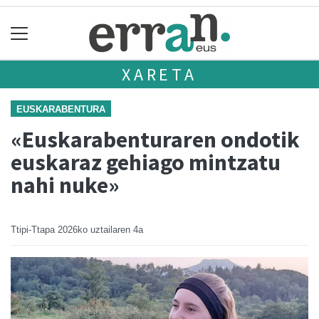
XARETA
EUSKARABENTURA
«Euskarabenturaren ondotik
euskaraz gehiago mintzatu
nahi nuke»
Ttipi-Ttapa
2026ko uztailaren 4a