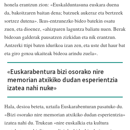
honela erantzun zion: «Euskalduntasuna euskara duena
da, bakoitzaren baitan dena; batzuek aukeraz eta bertzeek
sortzez dutena». Ikus-entzunezko bideo batekin osatu
zuen, eta dioenez, «ahizparen laguntza baliatu nuen. Berak
bideoan galderak pausatzen zizkidan eta nik erantzun.
Antzerki ttipi baten idurikoa izan zen, eta uste dut haur bat
eta giro goxoa ukaiteak bideoa arindu zuela».
«Euskarabentura bizi osorako nire
memorian atxikiko dudan esperientzia
izatea nahi nuke»
Hala, desioa beteta, uztaila Euskarabenturan pasatuko du.
«Bizi osorako nire memorian atxikiko dudan esperientzia»
izatea nahi du. Trukean «nire euskalkia eta kultura