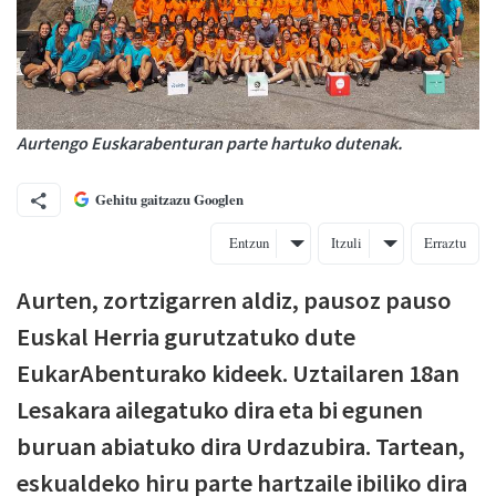
Aurtengo Euskarabenturan parte hartuko dutenak.
Gehitu gaitzazu Googlen
Entzun
Itzuli
Erraztu
Aurten, zortzigarren aldiz, pausoz pauso
Euskal Herria gurutzatuko dute
EukarAbenturako kideek. Uztailaren 18an
Lesakara ailegatuko dira eta bi egunen
buruan abiatuko dira Urdazubira. Tartean,
eskualdeko hiru parte hartzaile ibiliko dira