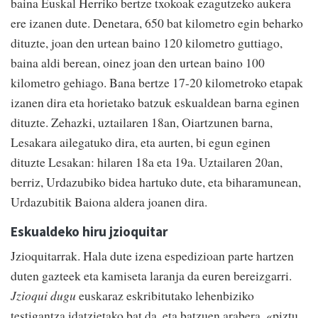
baina Euskal Herriko bertze txokoak ezagutzeko aukera
ere izanen dute. Denetara, 650 bat kilometro egin beharko
dituzte, joan den urtean baino 120 kilometro guttiago,
baina aldi berean, oinez joan den urtean baino 100
kilometro gehiago. Bana bertze 17-20 kilometroko etapak
izanen dira eta horietako batzuk eskualdean barna eginen
dituzte. Zehazki, uztailaren 18an, Oiartzunen barna,
Lesakara ailegatuko dira, eta aurten, bi egun eginen
dituzte Lesakan: hilaren 18a eta 19a. Uztailaren 20an,
berriz, Urdazubiko bidea hartuko dute, eta biharamunean,
Urdazubitik Baiona aldera joanen dira.
Eskualdeko hiru jzioquitar
Jzioquitarrak. Hala dute izena espedizioan parte hartzen
duten gazteek eta kamiseta laranja da euren bereizgarri.
Jzioqui dugu
euskaraz eskribitutako lehenbiziko
testigantza idatzietako bat da, eta batzuen arabera, «piztu