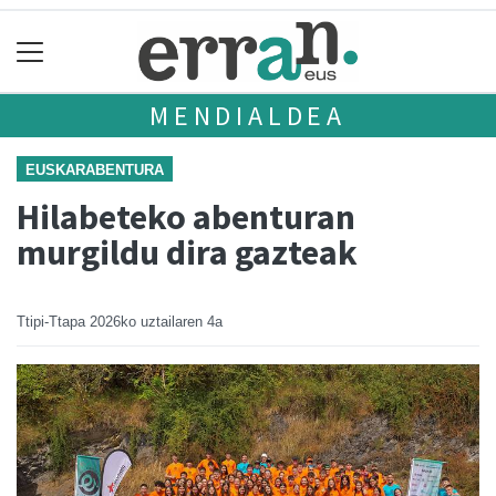
MENDIALDEA
EUSKARABENTURA
Hilabeteko abenturan
murgildu dira gazteak
Ttipi-Ttapa
2026ko uztailaren 4a