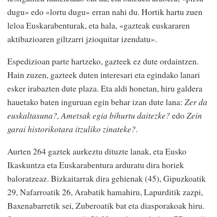
dugu» edo «lortu dugu» erran nahi du. Hortik hartu zuen
leloa Euskarabenturak, eta hala, «gazteak euskararen
aktibazioaren giltzarri jzioquitar izendatu».
Espedizioan parte hartzeko, gazteek ez dute ordaintzen.
Hain zuzen, gazteek duten interesari eta egindako lanari
esker irabazten dute plaza. Eta aldi honetan, hiru galdera
hauetako baten inguruan egin behar izan dute lana:
Zer da
euskaltasuna?, Ametsak egia bihurtu daitezke?
edo
Zein
garai historikotara itzuliko zinateke?
.
Aurten 264 gaztek aurkeztu dituzte lanak, eta Eusko
Ikaskuntza eta Euskarabentura arduratu dira horiek
baloratzeaz. Bizkaitarrak dira gehienak (45), Gipuzkoatik
29, Nafarroatik 26, Arabatik hamahiru, Lapurditik zazpi,
Baxenabarretik sei, Zuberoatik bat eta diasporakoak hiru.