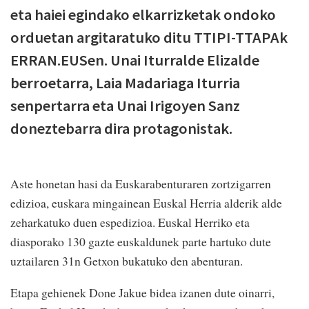
eta haiei egindako elkarrizketak ondoko
orduetan argitaratuko ditu TTIPI-TTAPAk
ERRAN.EUSen. Unai Iturralde Elizalde
berroetarra, Laia Madariaga Iturria
senpertarra eta Unai Irigoyen Sanz
doneztebarra dira protagonistak.
Aste honetan hasi da Euskarabenturaren zortzigarren
edizioa, euskara mingainean Euskal Herria alderik alde
zeharkatuko duen espedizioa. Euskal Herriko eta
diasporako 130 gazte euskaldunek parte hartuko dute
uztailaren 31n Getxon bukatuko den abenturan.
Etapa gehienek Done Jakue bidea izanen dute oinarri,