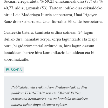
Sexuari erreparatuta, % 59,23 emakumeak dira (77) eta %
40,77, aldiz, gizonak (53). Tartean ibiliko dira eskualdeko
hiru: Laia Madariaga Iturria senpertarra, Unai Irigoyen
Sanz doneztebarra eta Unai Iturralde Elizalde berroetarra.
Gazteekin batera, kamiseta urdina soinean, 24 lagun
ibiliko dira; hamalau xerpa, xerpa laguntzaile eta xerpa
buru, bi gidari/material arduradun, hiru lagun osasun
lantaldean, bertze hiru komunikazio lantaldean eta bi
koordinatzaile.
EUSKARA
Publizitatea eta erakundeen dirulaguntzak ez dira
nahikoa TTIPI-TTAPAren eta ERRAN.EUSen
etorkizuna bermatzeko, eta zu bezalako irakurleen
babesa behar dugu aitzinera egiteko.