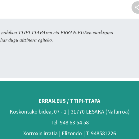
dira nahikoa TTIPI-TTAPAren eta ERRAN.EUSen etorkizuna
har dugu aitzinera egiteko.
ERRAN.EUS / TTIPI-TTAPA
Koskontako bidea, 07 - 1 | 31770 LESAKA (Nafarroa)
Tel: 948 63 54 58
Xorroxin irratia | Elizondo | T. 948581226