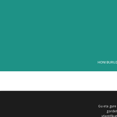
HONI BURU
Gu eta gure
gordet
identifika