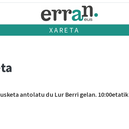
XARETA
ta
sketa antolatu du Lur Berri gelan. 10:00etatik