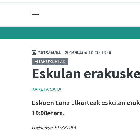
2015/04/04 - 2015/04/06
10:00-19:00
ERAKUSKETAK
Eskulan erakuske
XARETA
SARA
Eskuen Lana Elkarteak eskulan eraku
19:00etara.
Hizkuntza:
EUSKARA