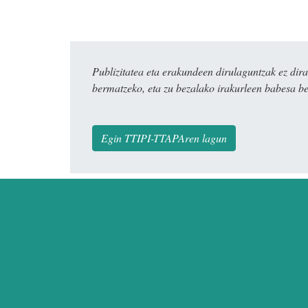
Publizitatea eta erakundeen dirulaguntzak ez 
bermatzeko, eta zu bezalako irakurleen babesa be
Egin TTIPI-TTAPAren lagun