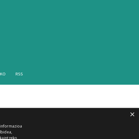
AKO
RSS
×
 informazioa
lbidea,
skaintzeko,