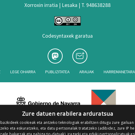
Xorroxin irratia | Lesaka | T. 948638288
Codesyntaxek garatua
Z
LEGE OHARRA
PUBLIZITATEA
ARAUAK
HARREMANETAR
Zure datuen erabilera arduratsua
 bazkideek cookieak eta antzeko teknologiak erabiltzen ditugu zure gailuan
zeko eta eskuratzeko, eta datu pertsonalak tratatzeko (adibidez, zure IP he
tzaile bakarrak eta nabigazio-datuak), iragarki eta eduki pertsonalizatuak e