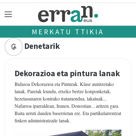
MERKATU TTIKIA
Denetarik
Dekorazioa eta pintura lanak
Bidasoa Dekorazioa eta Pinturak. Klase aunitzetako
lanak. Paretak leundu, etxeko bertze konponketak,
hezetasunaren kontrako tratamendua, lakatuak...
Nafarroa iparraldean, Irunen, Donostian... aritzen gara.
Baita urruti dauden baserrietan ere. Eta partikularrentzat
finken administratzaile lanak.