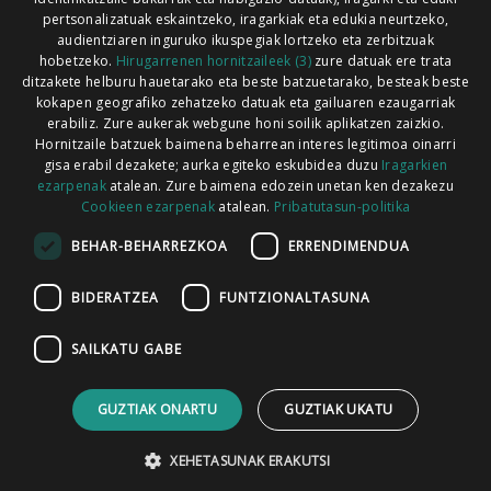
pertsonalizatuak eskaintzeko, iragarkiak eta edukia neurtzeko,
audientziaren inguruko ikuspegiak lortzeko eta zerbitzuak
hobetzeko.
Hirugarrenen hornitzaileek (3)
zure datuak ere trata
ditzakete helburu hauetarako eta beste batzuetarako, besteak beste
Codesyntaxek garatua
kokapen geografiko zehatzeko datuak eta gailuaren ezaugarriak
erabiliz. Zure aukerak webgune honi soilik aplikatzen zaizkio.
Hornitzaile batzuek baimena beharrean interes legitimoa oinarri
gisa erabil dezakete; aurka egiteko eskubidea duzu
Iragarkien
ezarpenak
atalean. Zure baimena edozein unetan ken dezakezu
Cookieen ezarpenak
atalean.
Pribatutasun-politika
HONI BURUZ
LEGE OHARRA
PUBLIZITATEA
BEHAR-BEHARREZKOA
ERRENDIMENDUA
ARAUAK
HARREMANETARAKO
RSS
BIDERATZEA
FUNTZIONALTASUNA
SAILKATU GABE
GUZTIAK ONARTU
GUZTIAK UKATU
XEHETASUNAK ERAKUTSI