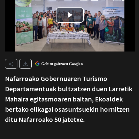
Gehitu gaitzazu Googlen
Nafarroako Gobernuaren Turismo
Departamentuak bultzatzen duen Larretik
Mahaira egitasmoaren baitan, Ekoaldek
bertako elikagai osasuntsuekin hornitzen
ditu Nafarroako 50 jatetxe.