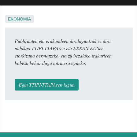
EKONOMIA
Publizitatea eta erakundeen dirulaguntzak ez dira
nahikoa TTIPI-TTAPAren eta ERRAN.EUSen
etorkizuna bermatzeko, eta zu bezalako irakurleen
babesa behar dugu aitzinera egiteko.
Egin TTIPI-TTAPAren lagun