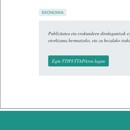
EKONOMIA
Publizitatea eta erakundeen dirulaguntza
etorkizuna bermatzeko, eta zu bezalako irak
Egin TTIPI-TTAPAren lagun