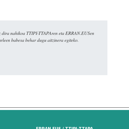
k ez dira nahikoa TTIPI-TTAPAren eta ERRAN.EUSen
urleen babesa behar dugu aitzinera egiteko.
ERRAN.EUS / TTIPI-TTAPA