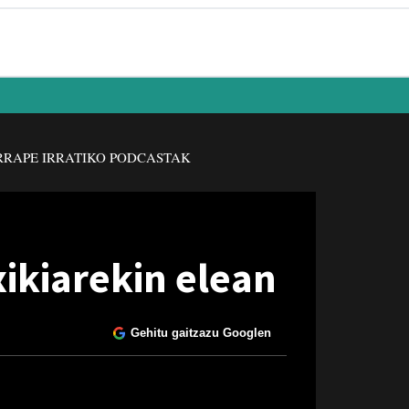
RAPE IRRATIKO PODCASTAK
xikiarekin elean
Gehitu gaitzazu Googlen