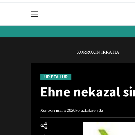
XORROXIN IRRATIA
UR ETA LUR
Ehne nekazal si
Xorroxin irratia
2026ko uztailaren 3a