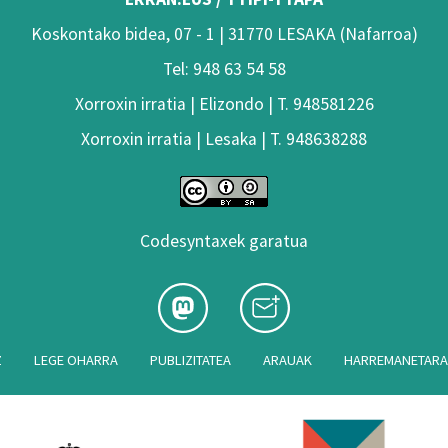
Koskontako bidea, 07 - 1 | 31770 LESAKA (Nafarroa)
Tel: 948 63 54 58
Xorroxin irratia | Elizondo | T. 948581226
Xorroxin irratia | Lesaka | T. 948638288
Codesyntaxek garatua
Z
LEGE OHARRA
PUBLIZITATEA
ARAUAK
HARREMANETAR