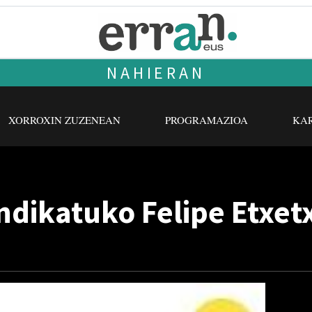
NAHIERAN
XORROXIN ZUZENEAN
PROGRAMAZIOA
KAR
ndikatuko Felipe Etxet