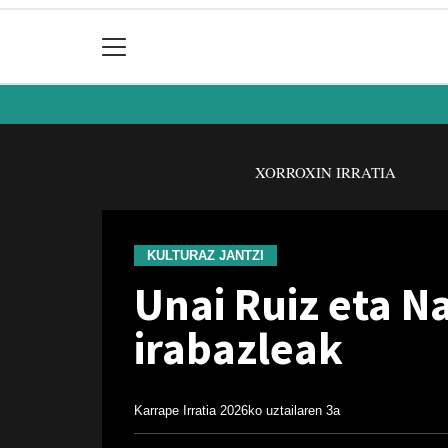
XORROXIN IRRATIA
KULTURAZ JANTZI
Unai Ruiz eta N
irabazleak
Karrape Irratia
2026ko uztailaren 3a