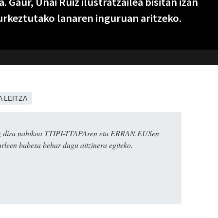
 Gaur, Unai Ruiz ilustratzailea bisitan izan
rkeztutako lanaren inguruan aritzeko.
 LEITZA
k ez dira nahikoa TTIPI-TTAPAren eta ERRAN.EUSen
urleen babesa behar dugu aitzinera egiteko.