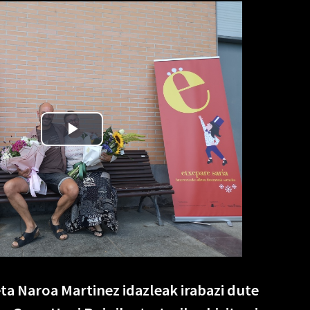
eta Naroa Martinez idazleak irabazi dute