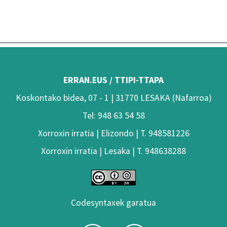
ERRAN.EUS / TTIPI-TTAPA
Koskontako bidea, 07 - 1 | 31770 LESAKA (Nafarroa)
Tel: 948 63 54 58
Xorroxin irratia | Elizondo | T. 948581226
Xorroxin irratia | Lesaka | T. 948638288
Codesyntaxek garatua