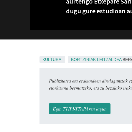
aurtengo Etxepare Saria.
dugu gure estudioan au
KULTURA
BORTZIRIAK
LEITZALDEA
BERA
Publizitatea eta erakundeen dirulaguntza
etorkizuna bermatzeko, eta zu bezalako irak
Egin TTIPI-TTAPAren lagun