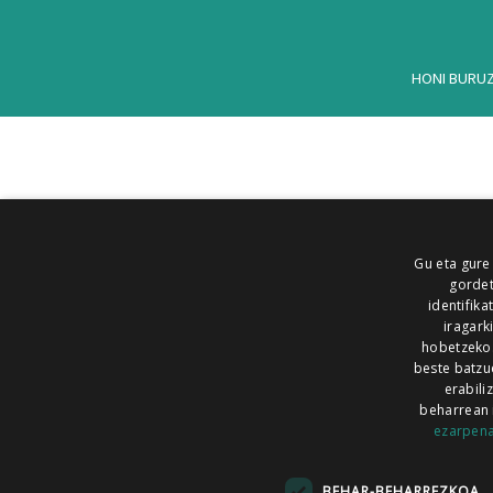
HONI BURU
Gu eta gure
gordet
identifika
iragark
hobetzeko
beste batzu
erabili
beharrean 
ezarpen
AIARALDEA
AIKOR
AIURRI
ALEA
BEGITU
ERRAN
EUSKALERRIA IRRA
BEHAR-BEHARREZKOA