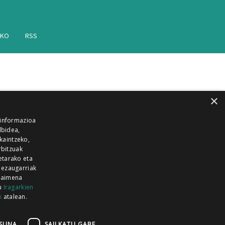
AKO
RSS
×
 informazioa
lbidea,
skaintzeko,
rbitzuak
etarako eta
 ezaugarriak
 baimena
zu
Iragarkien
k
atalean.
EITIA GUKA
AZKOITIA GUKA
BARRENA
GUKA
GUKA TELEBISTA
HIRUKA
SUNA
SAILKATU GABE