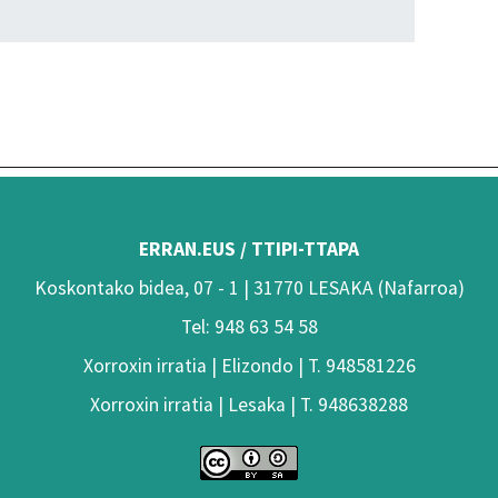
ERRAN.EUS / TTIPI-TTAPA
Koskontako bidea, 07 - 1 | 31770 LESAKA (Nafarroa)
Tel: 948 63 54 58
Xorroxin irratia | Elizondo | T. 948581226
Xorroxin irratia | Lesaka | T. 948638288