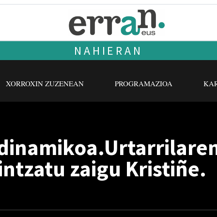
NAHIERAN
XORROXIN ZUZENEAN
PROGRAMAZIOA
KAR
dinamikoa.Urtarrilaren
tzatu zaigu Kristiñe.