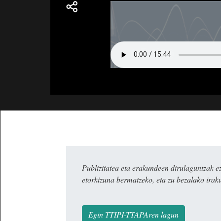
Publizitatea eta erakundeen dirulaguntza
etorkizuna bermatzeko, eta zu bezalako irak
Egin TTIPI-TTAPAren lagun