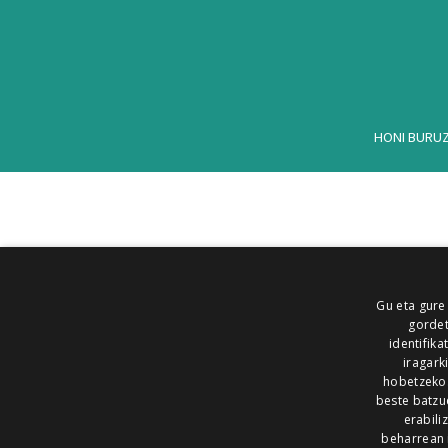
HONI BURU
Gu eta gure
gordet
identifika
iragark
hobetzeko
beste batzu
erabili
beharrean 