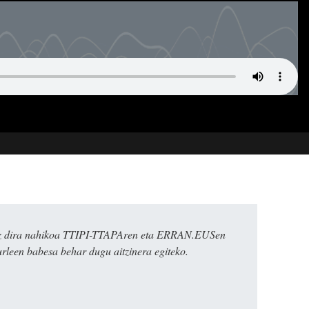
k ez dira nahikoa TTIPI-TTAPAren eta ERRAN.EUSen
urleen babesa behar dugu aitzinera egiteko.