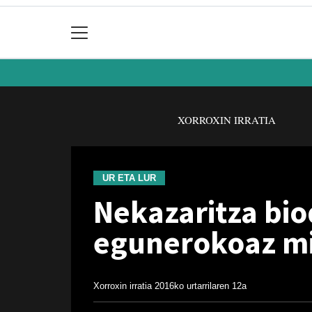
XORROXIN IRRATIA
UR ETA LUR
Nekazaritza bio
egunerokoaz min
Xorroxin irratia
2016ko urtarrilaren 12a