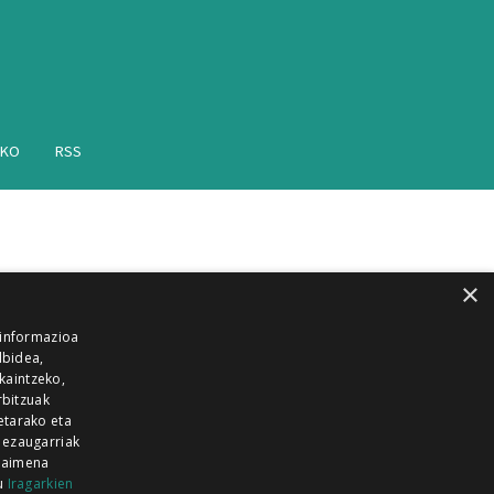
AKO
RSS
×
 informazioa
lbidea,
skaintzeko,
rbitzuak
etarako eta
 ezaugarriak
 baimena
zu
Iragarkien