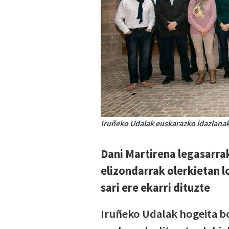
Iruñeko Udalak euskarazko idazlanak s
Dani Martirena legasarra
elizondarrak olerkietan l
sari ere ekarri dituzte
Iruñeko Udalak hogeita bo