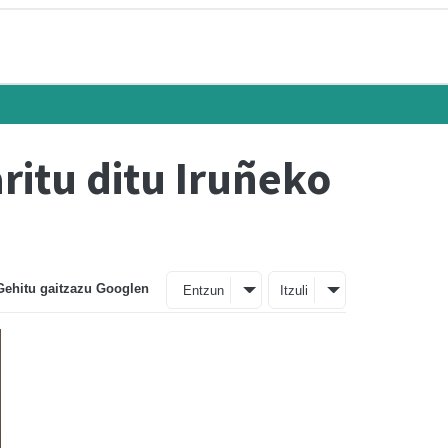
ritu ditu Iruñeko
Gehitu gaitzazu Googlen
Entzun
Itzuli