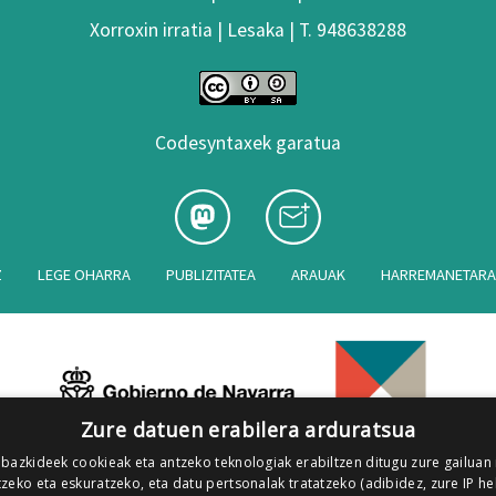
Xorroxin irratia | Lesaka | T. 948638288
Codesyntaxek garatua
Z
LEGE OHARRA
PUBLIZITATEA
ARAUAK
HARREMANETAR
Zure datuen erabilera arduratsua
 bazkideek cookieak eta antzeko teknologiak erabiltzen ditugu zure gailuan
zeko eta eskuratzeko, eta datu pertsonalak tratatzeko (adibidez, zure IP he