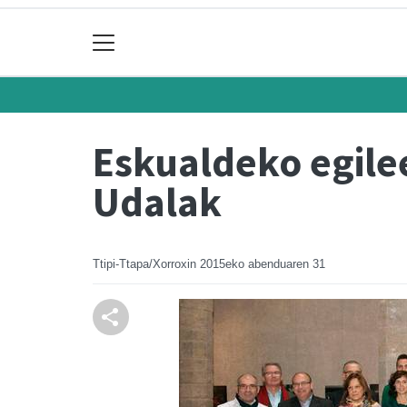
Eskualdeko egile
Udalak
Ttipi-Ttapa/Xorroxin
2015eko abenduaren 31