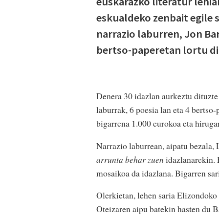
euskarazko literatur lehia
eskualdeko zenbait egile s
narrazio laburren, Jon Ba
bertso-paperetan lortu di
Denera 30 idazlan aurkeztu dituzte 
laburrak, 6 poesia lan eta 4 bertso
bigarrena 1.000 eurokoa eta hiruga
Narrazio laburrean, aipatu bezala,
arrunta behar zuen
idazlanarekin. 
mosaikoa da idazlana. Bigarren sa
Olerkietan, lehen saria Elizondok
Oteizaren aipu batekin hasten du B