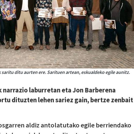
aritu ditu aurten ere. Sarituen artean, eskualdeko egile aunitz.
k narrazio laburretan eta Jon Barberena
ortu dituzten lehen sariez gain, bertze zenbait
sgarren aldiz antolatutako egile berriendako