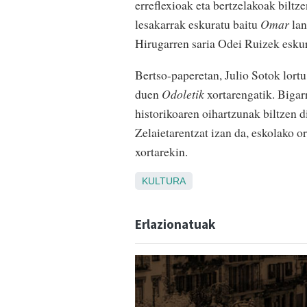
erreflexioak eta bertzelakoak biltze
lesakarrak eskuratu baitu
Omar
lan
Hirugarren saria Odei Ruizek eskur
Bertso-paperetan, Julio Sotok lortu
duen
Odoletik
xortarengatik. Bigar
historikoaren oihartzunak biltzen 
Zelaietarentzat izan da, eskolako 
xortarekin.
KULTURA
Erlazionatuak