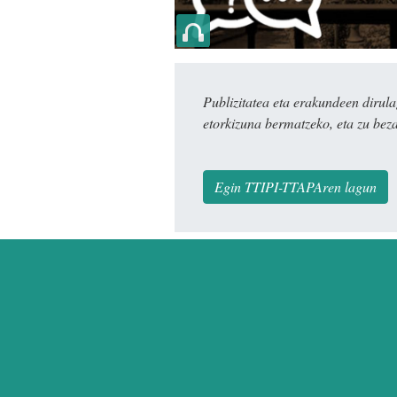
Publizitatea eta erakundeen dir
etorkizuna bermatzeko, eta zu bez
Egin TTIPI-TTAPAren lagun