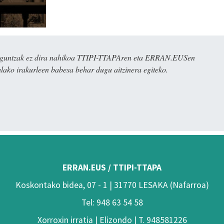
ulaguntzak ez dira nahikoa TTIPI-TTAPAren eta ERRAN.EUSen
alako irakurleen babesa behar dugu aitzinera egiteko.
ERRAN.EUS / TTIPI-TTAPA
Koskontako bidea, 07 - 1 | 31770 LESAKA (Nafarroa)
Tel: 948 63 54 58
Xorroxin irratia | Elizondo | T. 948581226