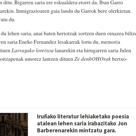
n ditu. Bigarren saria ere eskualdera etorri da, Iban Garro
arekin. Inmigrazioaren gaia landu du Garrok bere olerkietan.
atu du.
 du lehen saria, anai baten heriotzak sortzen duen oinazea biltz
ren saria Eneko Fernandez lesakarrak lortu du, memoria
dituen
Larragako loretxoa
lanarekin eta hirugarren saria Julen
oroitzapenak umorez lantzen dituen
Ze denbOHOrak
bertxo-
Iruñako literatur lehiaketako poesia
atalean lehen saria irabazitako Jon
Barberenarekin mintzatu gara.