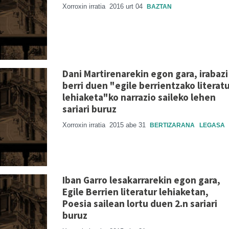
Xorroxin irratia
2016 urt 04
BAZTAN
Dani Martirenarekin egon gara, irabazi
berri duen "egile berrientzako literat
lehiaketa"ko narrazio saileko lehen
sariari buruz
Xorroxin irratia
2015 abe 31
BERTIZARANA
LEGASA
Iban Garro lesakarrarekin egon gara,
Egile Berrien literatur lehiaketan,
Poesia sailean lortu duen 2.n sariari
buruz