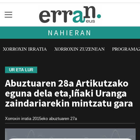
NAHIERAN
XORROXIN IRRATIA
XORROXIN ZUZENEAN
PROGRAMA
UR ETA LUR
Abuztuaren 28a Artikutzako
eguna dela eta,Iñaki Uranga
zaindariarekin mintzatu gara
Xorroxin irratia
2015eko abuztuaren 27a