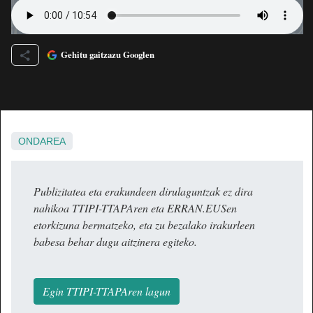
Gehitu gaitzazu Googlen
ONDAREA
Publizitatea eta erakundeen dirulaguntzak ez dira
nahikoa TTIPI-TTAPAren eta ERRAN.EUSen
etorkizuna bermatzeko, eta zu bezalako irakurleen
babesa behar dugu aitzinera egiteko.
Egin TTIPI-TTAPAren lagun