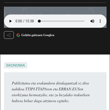
Gehitu gaitzazu Googlen
EKONOMIA
Publizitatea eta erakundeen dirulaguntzak ez dira
nahikoa TTIPI-TTAPAren eta ERRAN.EUSen
etorkizuna bermatzeko, eta zu bezalako irakurleen
babesa behar dugu aitzinera egiteko.