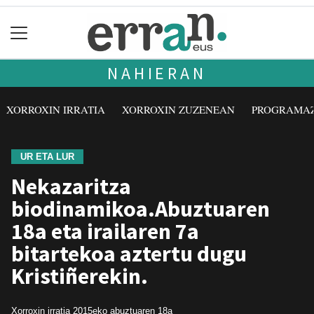
NAHIERAN
XORROXIN IRRATIA
XORROXIN ZUZENEAN
PROGRAMA
UR ETA LUR
Nekazaritza
biodinamikoa.Abuztuaren
18a eta irailaren 7a
bitartekoa aztertu dugu
Kristiñerekin.
Xorroxin irratia
2015eko abuztuaren 18a