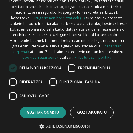
identifikatzaile bakarrak eta nabigazio-datuak), iragarki eta eduki
pertsonalizatuak eskaintzeko, iragarkiak eta edukia neurtzeko,
audientziaren inguruko ikuspegiak lortzeko eta zerbitzuak
hobetzeko.
Hirugarrenen hornitzaileek (3)
zure datuak ere trata
ditzakete helburu hauetarako eta beste batzuetarako, besteak beste
Codesyntaxek garatua
kokapen geografiko zehatzeko datuak eta gailuaren ezaugarriak
erabiliz. Zure aukerak webgune honi soilik aplikatzen zaizkio.
Hornitzaile batzuek baimena beharrean interes legitimoa oinarri
gisa erabil dezakete; aurka egiteko eskubidea duzu
Iragarkien
ezarpenak
atalean. Zure baimena edozein unetan ken dezakezu
Cookieen ezarpenak
atalean.
Pribatutasun-politika
HONI BURUZ
LEGE OHARRA
PUBLIZITATEA
BEHAR-BEHARREZKOA
ERRENDIMENDUA
ARAUAK
HARREMANETARAKO
RSS
BIDERATZEA
FUNTZIONALTASUNA
SAILKATU GABE
GUZTIAK ONARTU
GUZTIAK UKATU
XEHETASUNAK ERAKUTSI