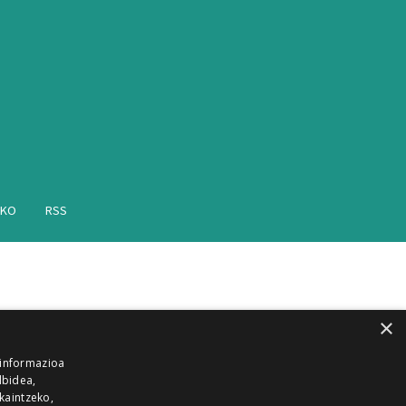
AKO
RSS
×
 informazioa
lbidea,
skaintzeko,