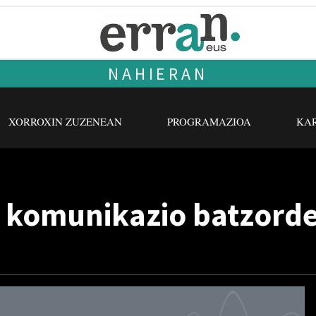
NAHIERAN
XORROXIN ZUZENEAN
PROGRAMAZIOA
KAR
: komunikazio batzord