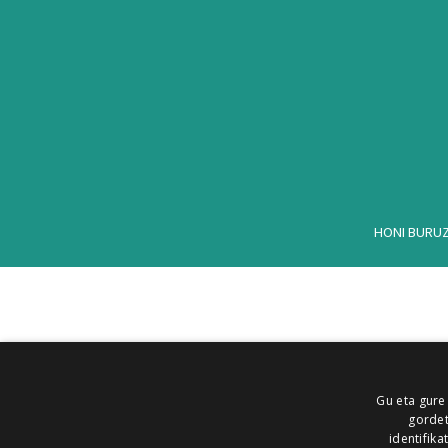
HONI BURU
Gu eta gure
gordet
identifika