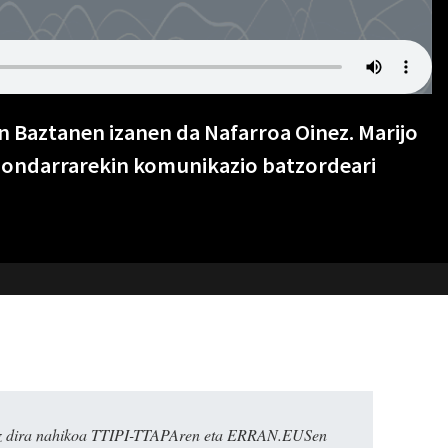
n Baztanen izanen da Nafarroa Oinez. Marijo
zondarrarekin komunikazio batzordeari
k ez dira nahikoa TTIPI-TTAPAren eta ERRAN.EUSen