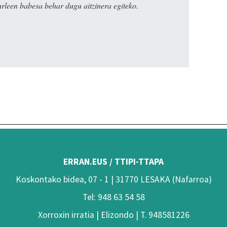
urleen babesa behar dugu aitzinera egiteko.
ERRAN.EUS / TTIPI-TTAPA
Koskontako bidea, 07 - 1 | 31770 LESAKA (Nafarroa)
Tel: 948 63 54 58
Xorroxin irratia | Elizondo | T. 948581226