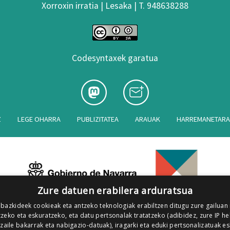
Xorroxin irratia | Lesaka | T. 948638288
Codesyntaxek garatua
Z
LEGE OHARRA
PUBLIZITATEA
ARAUAK
HARREMANETAR
Zure datuen erabilera arduratsua
 bazkideek cookieak eta antzeko teknologiak erabiltzen ditugu zure gailuan
zeko eta eskuratzeko, eta datu pertsonalak tratatzeko (adibidez, zure IP he
tzaile bakarrak eta nabigazio-datuak), iragarki eta eduki pertsonalizatuak e