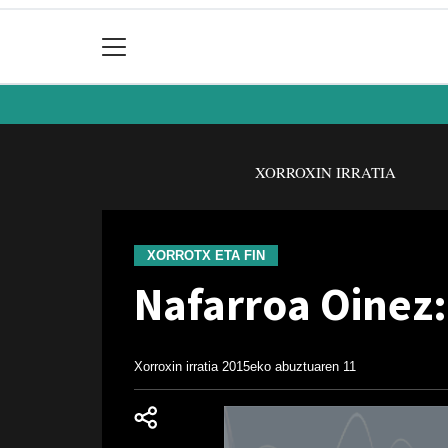
XORROXIN IRRATIA
XORROTX ETA FIN
Nafarroa Oinez
Xorroxin irratia
2015eko abuztuaren 11