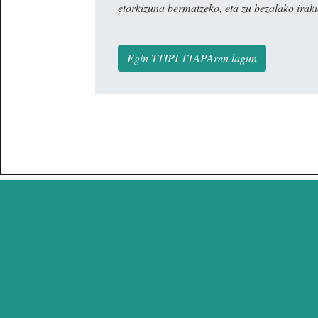
etorkizuna bermatzeko, eta zu bezalako irak
Egin TTIPI-TTAPAren lagun