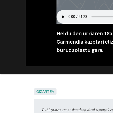
Heldu den urriaren 18a
Garmendia kazetari eli
buruz solastu gara.
GIZARTEA
Publizitatea eta erakundeen dirulaguntza