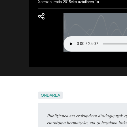
Xorroxin irratia
2015eko uztailaren 1a
ONDAREA
Publizitatea eta erakundeen dirulaguntza
etorkizuna bermatzeko, eta zu bezalako irak