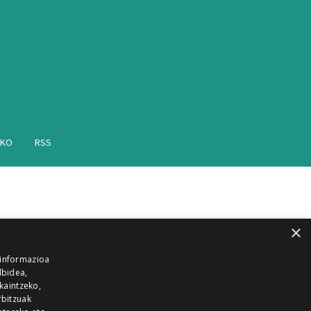
AKO
RSS
×
 informazioa
lbidea,
skaintzeko,
rbitzuak