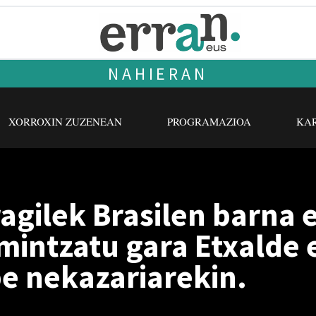
NAHIERAN
XORROXIN ZUZENEAN
PROGRAMAZIOA
KAR
agilek Brasilen barna
 mintzatu gara Etxalde
e nekazariarekin.