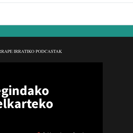
RAPE IRRATIKO PODCASTAK
 egindako
 elkarteko