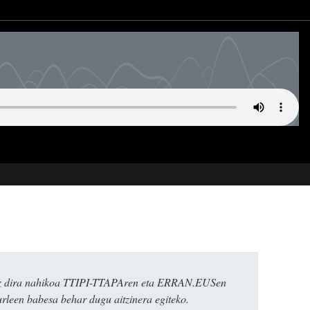
k ez dira nahikoa TTIPI-TTAPAren eta ERRAN.EUSen
urleen babesa behar dugu aitzinera egiteko.