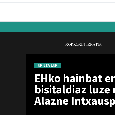
XORROXIN IRRATIA
UR ETA LUR
EHko hainbat er
bisitaldiaz luze
Alazne Intxausp