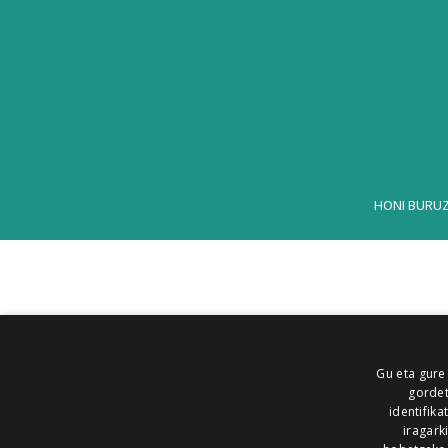
HONI BURU
Gu eta gure
gordet
identifika
iragark