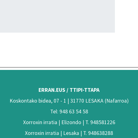
ERRAN.EUS / TTIPI-TTAPA
Koskontako bidea, 07 - 1 | 31770 LESAKA (Nafarroa)
Tel: 948 63 54 58
Xorroxin irratia | Elizondo | T. 948581226
Xorroxin irratia | Lesaka | T. 948638288