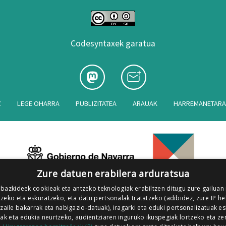
Codesyntaxek garatua
Z
LEGE OHARRA
PUBLIZITATEA
ARAUAK
HARREMANETAR
Zure datuen erabilera arduratsua
 bazkideek cookieak eta antzeko teknologiak erabiltzen ditugu zure gailuan
zeko eta eskuratzeko, eta datu pertsonalak tratatzeko (adibidez, zure IP he
tzaile bakarrak eta nabigazio-datuak), iragarki eta eduki pertsonalizatuak e
iak eta edukia neurtzeko, audientziaren inguruko ikuspegiak lortzeko eta ze