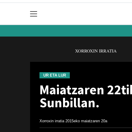
XORROXIN IRRATIA
UR ETA LUR
Maiatzaren 22ti
Sunbillan.
Xorroxin irratia
2015eko maiatzaren 20a