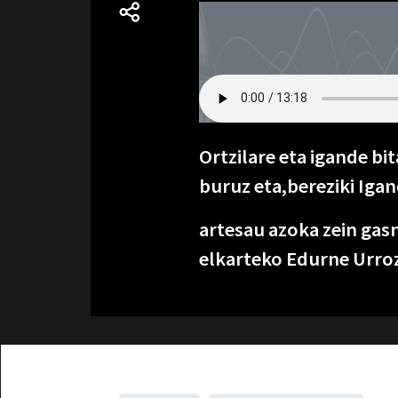
Ortzilare eta igande bi
buruz eta,bereziki Iga
artesau azoka zein gas
elkarteko Edurne Urroz