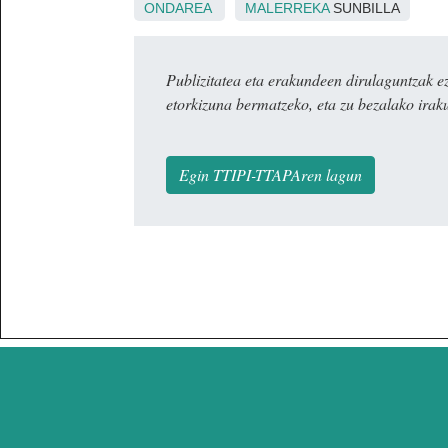
ONDAREA
MALERREKA
SUNBILLA
Publizitatea eta erakundeen dirulaguntza
etorkizuna bermatzeko, eta zu bezalako irak
Egin TTIPI-TTAPAren lagun