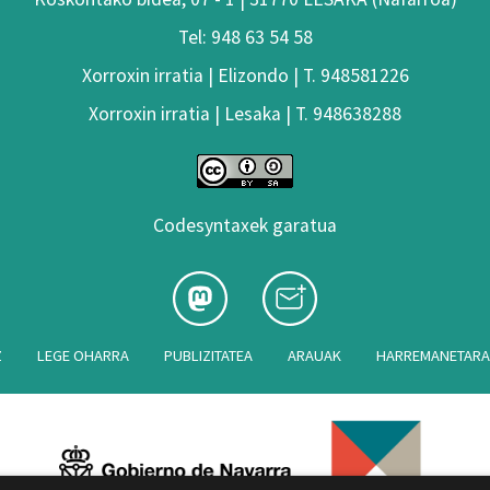
Tel: 948 63 54 58
Xorroxin irratia | Elizondo | T. 948581226
Xorroxin irratia | Lesaka | T. 948638288
Codesyntaxek garatua
Z
LEGE OHARRA
PUBLIZITATEA
ARAUAK
HARREMANETAR