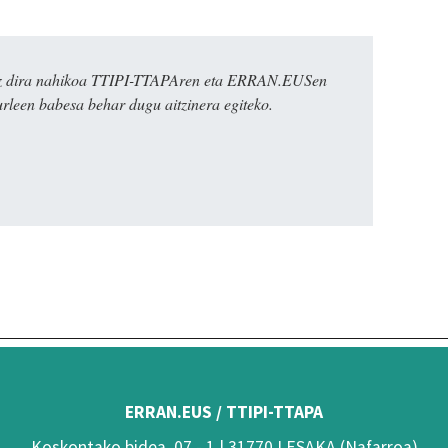
k ez dira nahikoa TTIPI-TTAPAren eta ERRAN.EUSen
urleen babesa behar dugu aitzinera egiteko.
ERRAN.EUS / TTIPI-TTAPA
Koskontako bidea, 07 - 1 | 31770 LESAKA (Nafarroa)