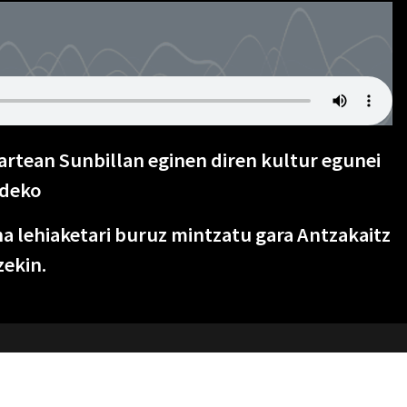
tartean Sunbillan eginen diren kultur egunei
ndeko
na lehiaketari buruz mintzatu gara Antzakaitz
ekin.