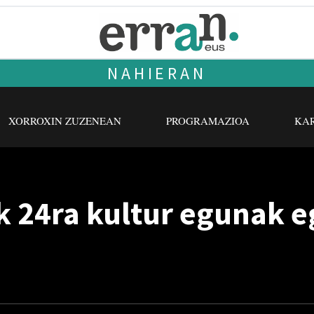
NAHIERAN
XORROXIN ZUZENEAN
PROGRAMAZIOA
KAR
k 24ra kultur egunak e