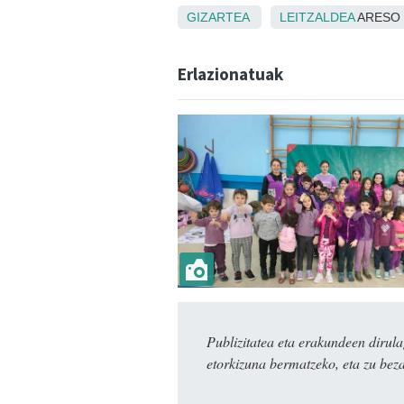
GIZARTEA
LEITZALDEA
ARESO
Erlazionatuak
Publizitatea eta erakundeen dir
etorkizuna bermatzeko, eta zu bez