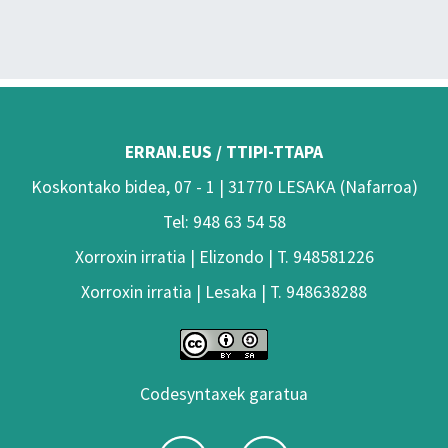
ERRAN.EUS / TTIPI-TTAPA
Koskontako bidea, 07 - 1 | 31770 LESAKA (Nafarroa)
Tel: 948 63 54 58
Xorroxin irratia | Elizondo | T. 948581226
Xorroxin irratia | Lesaka | T. 948638288
Codesyntaxek garatua