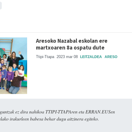
Aresoko Nazabal eskolan ere
martxoaren 8a ospatu dute
Ttipi-Ttapa
2023 mar 08
LEITZALDEA
ARESO
ulaguntzak ez dira nahikoa TTIPI-TTAPAren eta ERRAN.EUSen
alako irakurleen babesa behar dugu aitzinera egiteko.