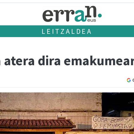
LEITZALDEA
a atera dira emakume