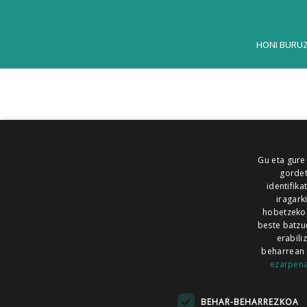
HONI BURU
Gu eta gure
gordet
identifika
iragark
hobetzeko
beste batzu
erabili
beharrean 
ezarpen
AIARALDEA
AIKOR
AIURRI
ALEA
BEGITU
ERRAN
EUSKALERRIA IRRA
BEHAR-BEHARREZKOA
KRONIKA
MAILOPE
NOAUA
O