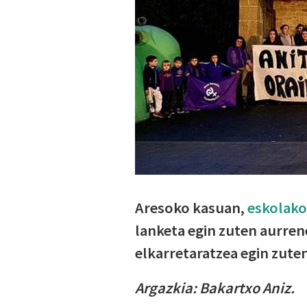
Aresoko kasuan,
eskolako
lanketa egin zuten aurren
elkarretaratzea egin zute
Argazkia: Bakartxo Aniz.