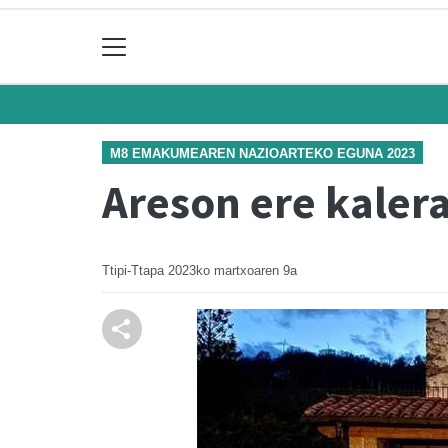
M8 EMAKUMEAREN NAZIOARTEKO EGUNA 2023
Areson ere kaler
Ttipi-Ttapa
2023ko martxoaren 9a