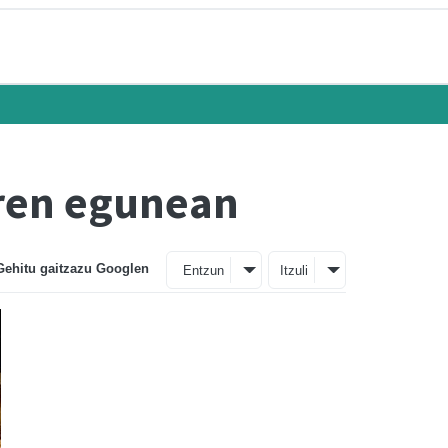
aren egunean
Gehitu gaitzazu Googlen
Entzun
Itzuli