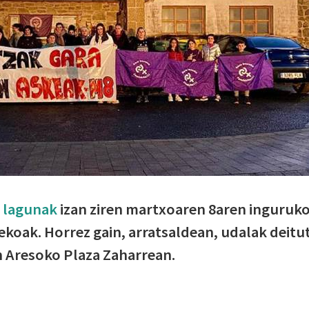
 lagunak
izan ziren martxoaren 8aren inguruk
ekoak. Horrez gain, arratsaldean, udalak deitu
n Aresoko Plaza Zaharrean.