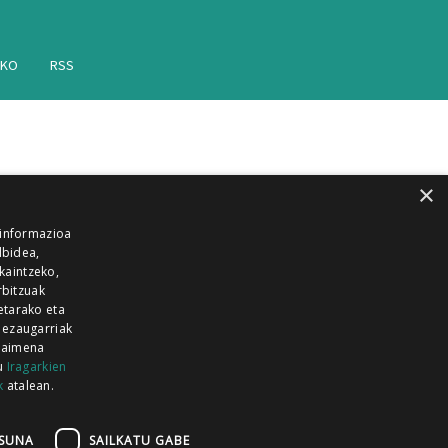
AKO
RSS
×
 informazioa
lbidea,
skaintzeko,
rbitzuak
etarako eta
 ezaugarriak
 baimena
zu
Iragarkien
k
atalean.
EITIA GUKA
AZKOITIA GUKA
BARRENA
GUKA
GUKA TELEBISTA
HIRUKA
SUNA
SAILKATU GABE
Z GUKA
ZUMAIA GUKA
28 KANALA