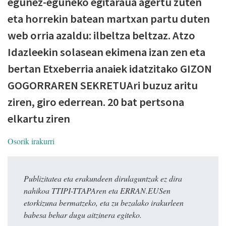
egunez-eguneko egitaraua agertu zuten
eta horrekin batean martxan partu duten
web orria azaldu: ilbeltza beltzaz. Atzo
Idazleekin solasean ekimena izan zen eta
bertan Etxeberria anaiek idatzitako GIZON
GOGORRAREN SEKRETUAri buzuz aritu
ziren, giro ederrean. 20 bat pertsona
elkartu ziren
Osorik irakurri
Publizitatea eta erakundeen dirulaguntzak ez dira
nahikoa TTIPI-TTAPAren eta ERRAN.EUSen
etorkizuna bermatzeko, eta zu bezalako irakurleen
babesa behar dugu aitzinera egiteko.