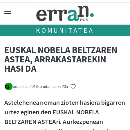
KOMUNITATEA
EUSKAL NOBELA BELTZAREN
ASTEA, ARRAKASTAREKIN
HASI DA
arranbela
2016ko urtarrilaren 20a
Astelehenean eman zioten hasiera bigarren
urtez eginen den EUSKAL NOBELA
BELTZAREN ASTEAri. Aurkezpenean