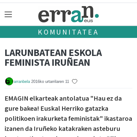
KOMUNITATEA
LARUNBATEAN ESKOLA
FEMINISTA IRUÑEAN
arranbela
2016ko urtarrilaren 11
EMAGIN elkarteak antolatua "Hau ez da
gure bakea! Euskal Herriko gatazka
politikoen irakurketa feministak" ikastaroa
izanen da Iruñeko katakraken asteburu