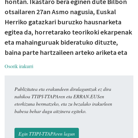
hontan. Ikastaro bera eginen dute Bilbon
otsailaren 27an Asmo nagusia, Euskal
Herriko gatazkari buruzko hausnarketa
egitea da, horretarako teorikoki ekarpenak
eta mahainguruak bideratuko dituzte,
baina parte hartzaileen arteko ariketa eta
Osorik irakurri
Publizitatea eta erakundeen dirulaguntzak ez dira
nahikoa TTIPI-TTAPAren eta ERRAN.EUSen
etorkizuna bermatzeko, eta zu bezalako irakurleen
babesa behar dugu aitzinera egiteko.
Egin TTIPI-TTAPAren lagun