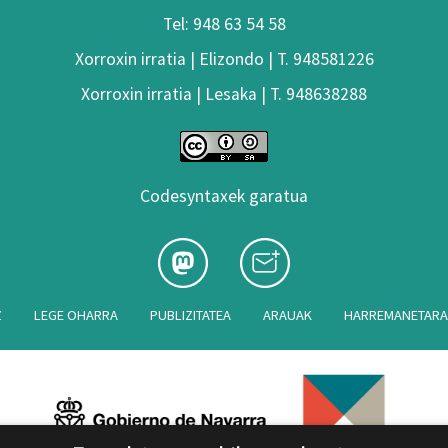
Tel: 948 63 54 58
Xorroxin irratia | Elizondo | T. 948581226
Xorroxin irratia | Lesaka | T. 948638288
Codesyntaxek garatua
Z
LEGE OHARRA
PUBLIZITATEA
ARAUAK
HARREMANETAR