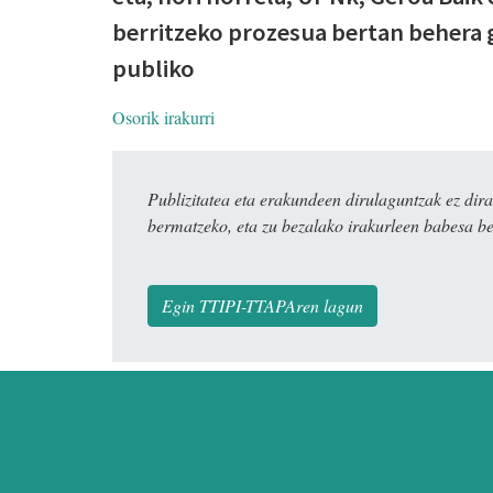
berritzeko prozesua bertan behera g
publiko
Osorik irakurri
Publizitatea eta erakundeen dirulaguntzak ez 
bermatzeko, eta zu bezalako irakurleen babesa be
Egin TTIPI-TTAPAren lagun