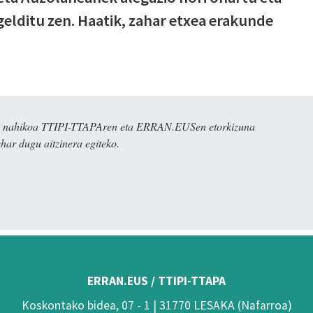
elditu zen. Haatik, zahar etxea erakunde
dira nahikoa TTIPI-TTAPAren eta ERRAN.EUSen etorkizuna
har dugu aitzinera egiteko.
ERRAN.EUS / TTIPI-TTAPA
Koskontako bidea, 07 - 1 | 31770 LESAKA (Nafarroa)