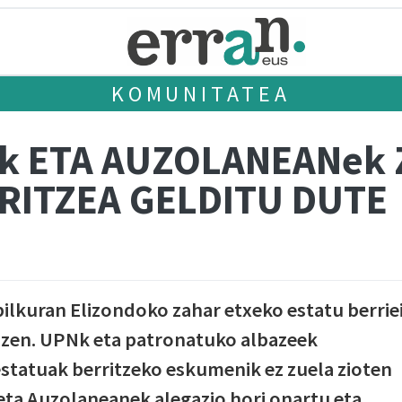
KOMUNITATEA
Ik ETA AUZOLANEANek
RITZEA GELDITU DUTE
lkuran Elizondoko zahar etxeko estatu berrie
 zen. UPNk eta patronatuko albazeek
statuak berritzeko eskumenik ez zuela zioten
 eta Auzolaneanek alegazio hori onartu eta