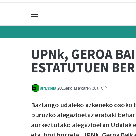
UPNk, GEROA BA
ESTATUTUEN BER
arranbela
2015eko azaroaren 30a
Baztango udaleko azkeneko osoko bi
buruzko alegazioetaz erabaki behar
aurkeztutako alegazioetan Udalak e
eta, hori horrela, UPNk, Geroa Baik