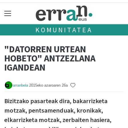
KOMUNITATEA
"DATORREN URTEAN
HOBETO" ANTZEZLANA
IGANDEAN
arranbela
2015eko azaroaren 26a
Bizitzako pasarteak dira, bakarrizketa
motzak, pentsamenduak, kronikak,
elkarrizketa motzak, zerbaiten hasiera,