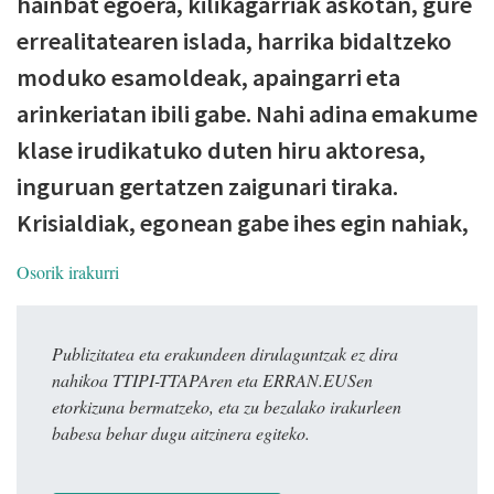
hainbat egoera, kilikagarriak askotan, gure
errealitatearen islada, harrika bidaltzeko
moduko esamoldeak, apaingarri eta
arinkeriatan ibili gabe. Nahi adina emakume
klase irudikatuko duten hiru aktoresa,
inguruan gertatzen zaigunari tiraka.
Krisialdiak, egonean gabe ihes egin nahiak,
Osorik irakurri
Publizitatea eta erakundeen dirulaguntzak ez dira
nahikoa TTIPI-TTAPAren eta ERRAN.EUSen
etorkizuna bermatzeko, eta zu bezalako irakurleen
babesa behar dugu aitzinera egiteko.