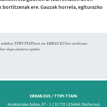
 bortitzenak ere. Gauzak horrela, egiturazko
dira nahikoa TTIPI-TTAPAren eta ERRAN.EUSen etorkizuna
har dugu aitzinera egiteko.
ERRAN.EUS / TTIPI-TTAPA
Koskontako bidea, 07 - 1 | 31770 LESAKA (Nafarroa)