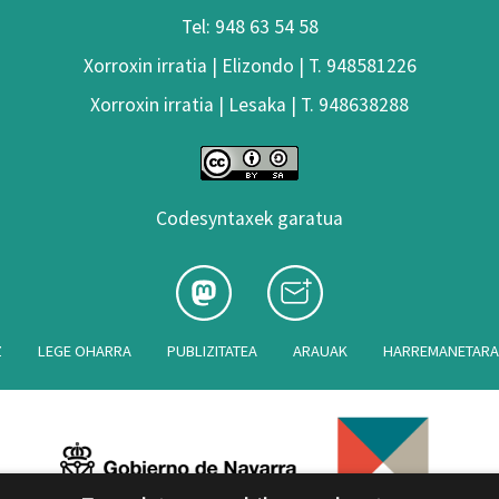
Tel: 948 63 54 58
Xorroxin irratia | Elizondo | T. 948581226
Xorroxin irratia | Lesaka | T. 948638288
Codesyntaxek garatua
Z
LEGE OHARRA
PUBLIZITATEA
ARAUAK
HARREMANETAR