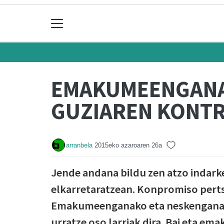
EMAKUMEENGANA
GUZIAREN KONT
arranbela
2015eko azaroaren 26a
Jende andana bildu zen atzo indark
elkarretaratzean. Konpromiso perts
Emakumeenganako eta neskenganako
urratze oso larriak dira. Bai eta e