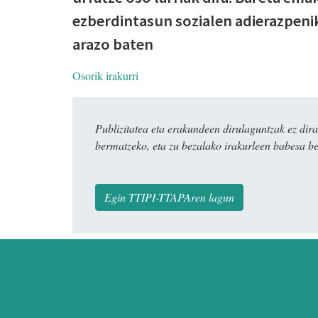
ezberdintasun sozialen adierazpenik
arazo baten
Osorik irakurri
Publizitatea eta erakundeen dirulaguntzak ez 
bermatzeko, eta zu bezalako irakurleen babesa be
Egin TTIPI-TTAPAren lagun