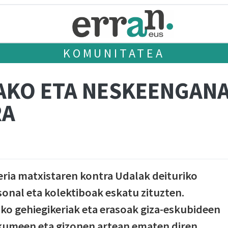
KOMUNITATEA
KO ETA NESKEENGANA
RA
eria matxistaren kontra Udalak deituriko
onal eta kolektiboak eskatu zituzten.
 gehiegikeriak eta erasoak giza-eskubideen
makumeen eta gizonen artean ematen diren