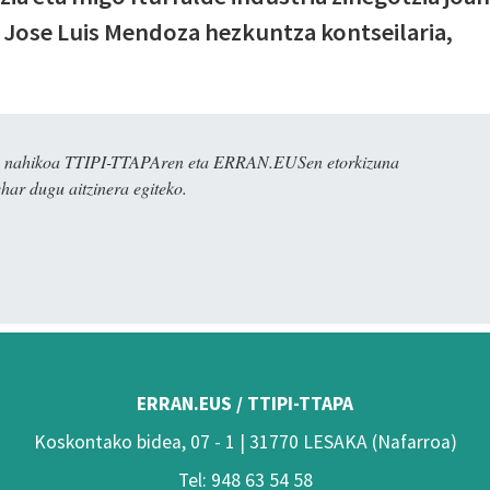
 Jose Luis Mendoza hezkuntza kontseilaria,
dira nahikoa TTIPI-TTAPAren eta ERRAN.EUSen etorkizuna
har dugu aitzinera egiteko.
ERRAN.EUS / TTIPI-TTAPA
Koskontako bidea, 07 - 1 | 31770 LESAKA (Nafarroa)
Tel: 948 63 54 58