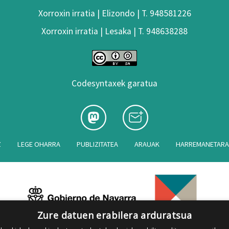
Xorroxin irratia | Elizondo | T. 948581226
Xorroxin irratia | Lesaka | T. 948638288
Codesyntaxek garatua
Z
LEGE OHARRA
PUBLIZITATEA
ARAUAK
HARREMANETAR
Zure datuen erabilera arduratsua