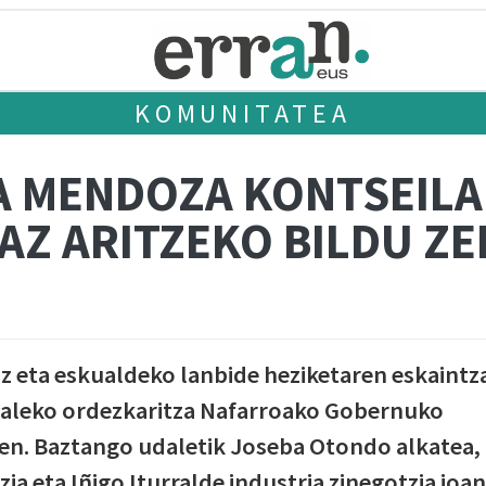
KOMUNITATEA
 MENDOZA KONTSEILA
AZ ARITZEKO BILDU ZE
z eta eskualdeko lanbide heziketaren eskaintz
daleko ordezkaritza Nafarroako Gobernuko
en. Baztango udaletik Joseba Otondo alkatea,
ia eta Iñigo Iturralde industria zinegotzia joan