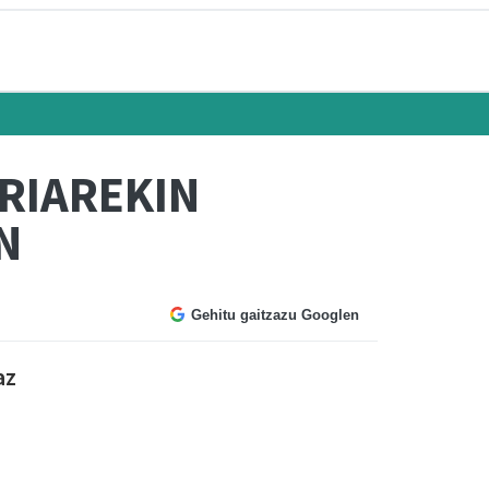
RIAREKIN
N
Gehitu gaitzazu Googlen
az