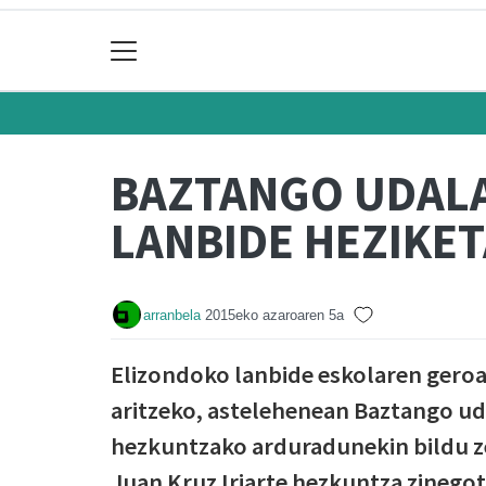
BAZTANGO UDALA
LANBIDE HEZIKET
arranbela
2015eko azaroaren 5a
Elizondoko lanbide eskolaren geroa
aritzeko, astelehenean Baztango u
hezkuntzako arduradunekin bildu z
Juan Kruz Iriarte hezkuntza zinegotz