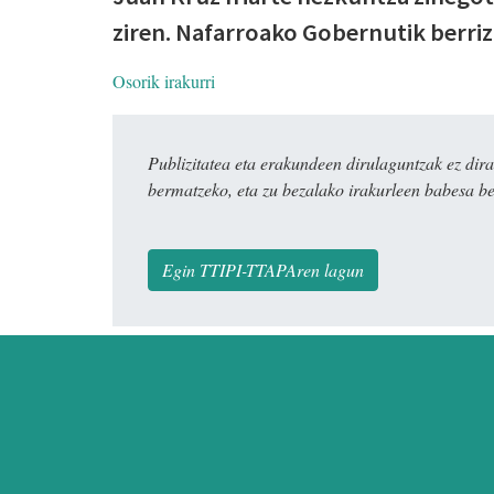
ziren. Nafarroako Gobernutik berriz
Osorik irakurri
Publizitatea eta erakundeen dirulaguntzak ez 
bermatzeko, eta zu bezalako irakurleen babesa be
Egin TTIPI-TTAPAren lagun