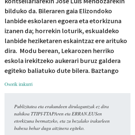
kontseilariarekin Jose Luis Mendozarekin
bilduko da. Bileraren gaia Elizondoko
lanbide eskolaren egoera eta etorkizuna
izanen da; horrekin loturik, eskualdeko
lanbide heziketaren eskaintzaz ere arituko
dira. Modu berean, Lekarozen herriko
eskola irekitzeko aukerari buruz galdera
egiteko baliatuko dute bilera. Baztango
Osorik irakurri
Publizitatea eta erakundeen dirulaguntzak ez dira
nahikoa TTIPI-TTAPAren eta ERRAN.EUSen
etorkizuna bermatzeko, eta zu bezalako irakurleen
babesa behar dugu aitzinera egiteko.