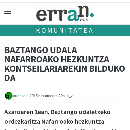
KOMUNITATEA
BAZTANGO UDALA
NAFARROAKO HEZKUNTZA
KONTSEILARIAREKIN BILDUKO
DA
arranbela
2015eko urriaren 29a
Azaroaren 1ean, Baztango udaletxeko
ordezkaritza Nafarroako hezkuntza