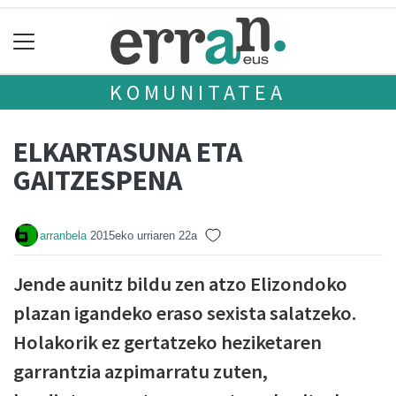
KOMUNITATEA
ELKARTASUNA ETA
GAITZESPENA
arranbela
2015eko urriaren 22a
Jende aunitz bildu zen atzo Elizondoko
plazan igandeko eraso sexista salatzeko.
Holakorik ez gertatzeko heziketaren
garrantzia azpimarratu zuten,