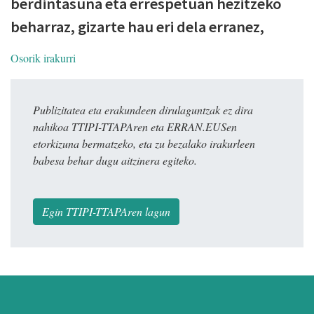
berdintasuna eta errespetuan hezitzeko
beharraz, gizarte hau eri dela erranez,
Osorik irakurri
Publizitatea eta erakundeen dirulaguntzak ez dira
nahikoa TTIPI-TTAPAren eta ERRAN.EUSen
etorkizuna bermatzeko, eta zu bezalako irakurleen
babesa behar dugu aitzinera egiteko.
Egin TTIPI-TTAPAren lagun