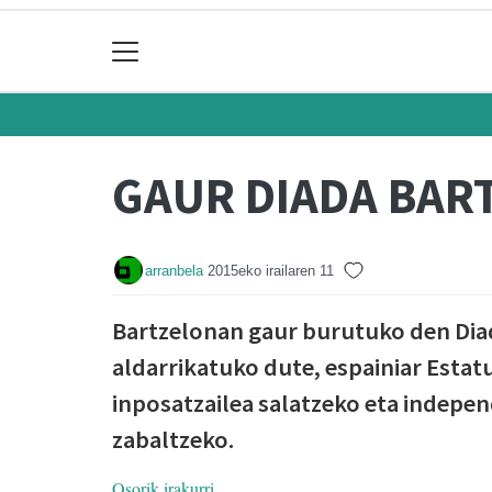
GAUR DIADA BAR
arranbela
2015eko irailaren 11
Bartzelonan gaur burutuko den Diad
aldarrikatuko dute, espainiar Estat
inposatzailea salatzeko eta indepen
zabaltzeko.
Osorik irakurri