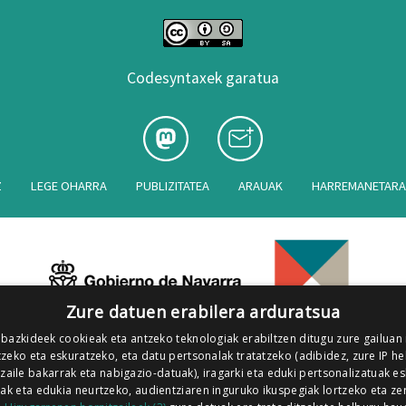
Codesyntaxek garatua
Z
LEGE OHARRA
PUBLIZITATEA
ARAUAK
HARREMANETAR
Zure datuen erabilera arduratsua
 bazkideek cookieak eta antzeko teknologiak erabiltzen ditugu zure gailuan
zeko eta eskuratzeko, eta datu pertsonalak tratatzeko (adibidez, zure IP he
tzaile bakarrak eta nabigazio-datuak), iragarki eta eduki pertsonalizatuak e
iak eta edukia neurtzeko, audientziaren inguruko ikuspegiak lortzeko eta ze