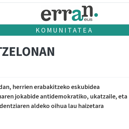
KOMUNITATEA
TZELONAN
an, herrien erabakitzeko eskubidea
uaren jokabide antidemokratiko, ukatzaile, eta
dentziaren aldeko oihua lau haizetara