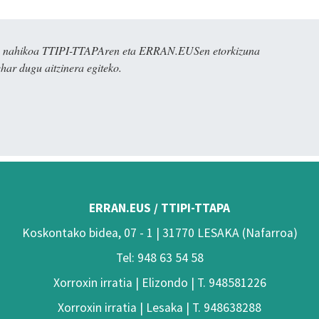
dira nahikoa TTIPI-TTAPAren eta ERRAN.EUSen etorkizuna
har dugu aitzinera egiteko.
ERRAN.EUS / TTIPI-TTAPA
Koskontako bidea, 07 - 1 | 31770 LESAKA (Nafarroa)
Tel: 948 63 54 58
Xorroxin irratia | Elizondo | T. 948581226
Xorroxin irratia | Lesaka | T. 948638288