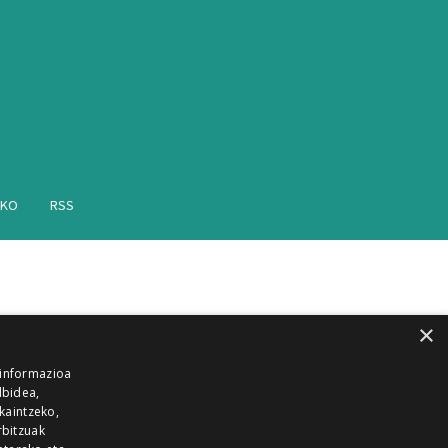
AKO
RSS
×
 informazioa
lbidea,
skaintzeko,
rbitzuak