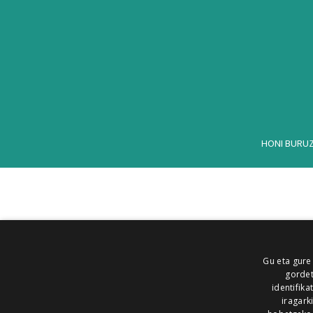
HONI BURU
Gu eta gure
gordet
identifika
iragark