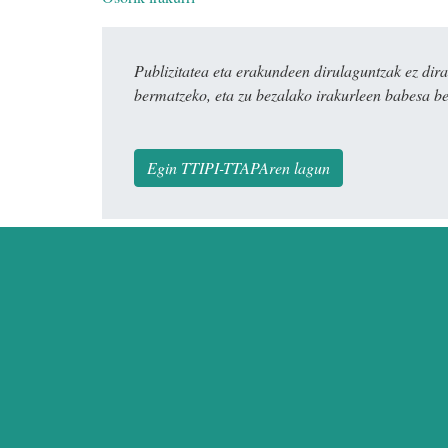
Publizitatea eta erakundeen dirulaguntzak ez 
bermatzeko, eta zu bezalako irakurleen babesa be
Egin TTIPI-TTAPAren lagun