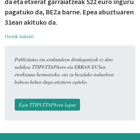
da eta etxerat garraiatzeak 522 euro inguru
pagatuko da, BEZa barne. Epea abuztuaren
31ean akituko da.
Osorik irakurri
Publizitatea eta erakundeen dirulaguntzak ez dira
nahikoa TTIPI-TTAPAren eta ERRAN.EUSen
etorkizuna bermatzeko, eta zu bezalako irakurleen
babesa behar dugu aitzinera egiteko.
Egin TTIPI-TTAPAren lagun