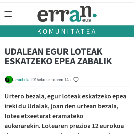
KOMUNITATEA
UDALEAN EGUR LOTEAK
ESKATZEKO EPEA ZABALIK
arranbela
2015eko uztailaren 14a
Urtero bezala, egur loteak eskatzeko epea
ireki du Udalak, joan den urtean bezala,
lotea etxeetarat eramateko
aukerarekin. Lotearen prezioa 12 eurokoa