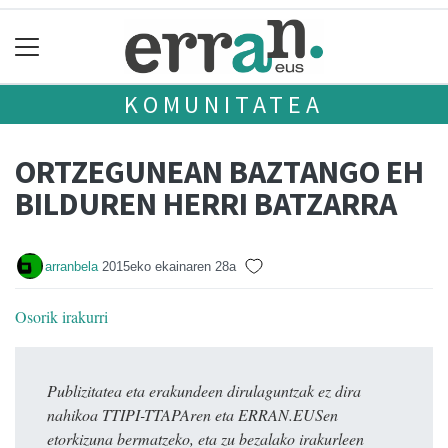
KOMUNITATEA
ORTZEGUNEAN BAZTANGO EH
BILDUREN HERRI BATZARRA
arranbela
2015eko ekainaren 28a
Osorik irakurri
Publizitatea eta erakundeen dirulaguntzak ez dira
nahikoa TTIPI-TTAPAren eta ERRAN.EUSen
etorkizuna bermatzeko, eta zu bezalako irakurleen