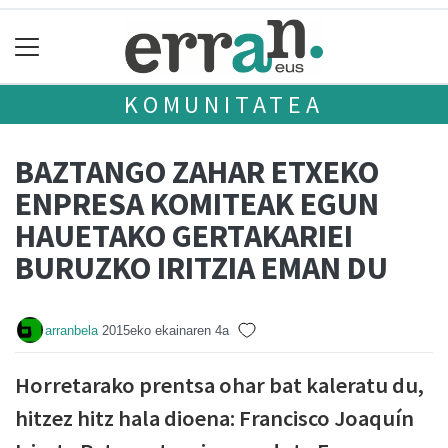
KOMUNITATEA
BAZTANGO ZAHAR ETXEKO
ENPRESA KOMITEAK EGUN
HAUETAKO GERTAKARIEI
BURUZKO IRITZIA EMAN DU
arranbela
2015eko ekainaren 4a
Horretarako prentsa ohar bat kaleratu du,
hitzez hitz hala dioena: Francisco Joaquín