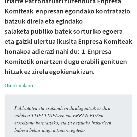
Iriarte Patronatuari zuzenduta Enpresa
Komiteak enpresan egondako kontratazio
batzuk direla eta egindako
salaketa publiko batek sorturiko egoera
eta gaizki ulertua ikusita Enpresa Komiteak
honakoa adierazi nahi du: 1-Enpresa
Komitetik onartzen dugu erabili genituen
hitzak ez zirela egokienak izan.
Osorik irakurri
Publizitatea eta erakundeen dirulaguntzak ez dira
nahikoa TTIPI-TTAPAren eta ERRAN.EUSen
etorkizuna bermatzeko, eta zu bezalako irakurleen
babesa behar dugu aitzinera egiteko.