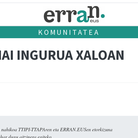
KOMUNITATEA
AI INGURUA XALOAN
dira nahikoa TTIPI-TTAPAren eta ERRAN.EUSen etorkizuna
har dugu aitzinera egiteko.