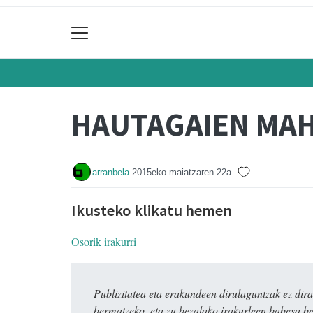
HAUTAGAIEN MAH
arranbela
2015eko maiatzaren 22a
Ikusteko klikatu hemen
Osorik irakurri
Publizitatea eta erakundeen dirulaguntzak ez 
bermatzeko, eta zu bezalako irakurleen babesa be