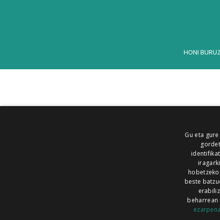
HONI BURU
Gu eta gure
gordet
identifika
iragark
hobetzeko
beste batzu
erabili
beharrean 
ezarpen
AIARALDEA
AIKOR
AIURRI
ALEA