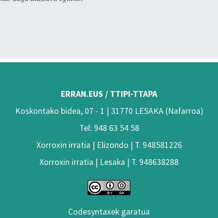
ERRAN.EUS / TTIPI-TTAPA
Koskontako bidea, 07 - 1 | 31770 LESAKA (Nafarroa)
Tel: 948 63 54 58
Xorroxin irratia | Elizondo | T. 948581226
Xorroxin irratia | Lesaka | T. 948638288
Codesyntaxek garatua