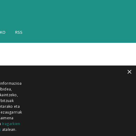
AKO
RSS
×
 informazioa
lbidea,
skaintzeko,
rbitzuak
etarako eta
 ezaugarriak
 baimena
zu
Iragarkien
k
atalean.
EITIA GUKA
AZKOITIA GUKA
BARRENA