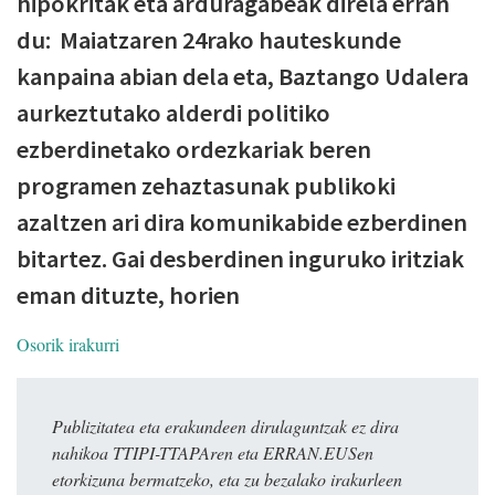
hipokritak eta arduragabeak direla erran
du: Maiatzaren 24rako hauteskunde
kanpaina abian dela eta, Baztango Udalera
aurkeztutako alderdi politiko
ezberdinetako ordezkariak beren
programen zehaztasunak publikoki
azaltzen ari dira komunikabide ezberdinen
bitartez. Gai desberdinen inguruko iritziak
eman dituzte, horien
Osorik irakurri
Publizitatea eta erakundeen dirulaguntzak ez dira
nahikoa TTIPI-TTAPAren eta ERRAN.EUSen
etorkizuna bermatzeko, eta zu bezalako irakurleen