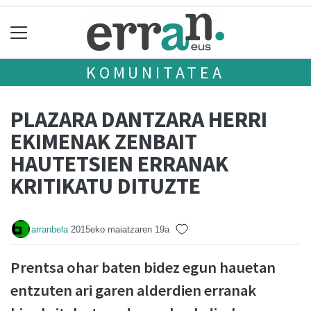
KOMUNITATEA
PLAZARA DANTZARA HERRI
EKIMENAK ZENBAIT
HAUTETSIEN ERRANAK
KRITIKATU DITUZTE
arranbela
2015eko maiatzaren 19a
Prentsa ohar baten bidez egun hauetan
entzuten ari garen alderdien erranak