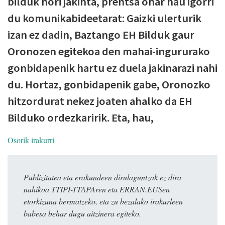
bilduk hori jakinta, prentsa ohar hau igorri
du komunikabideetarat: Gaizki ulerturik
izan ez dadin, Baztango EH Bilduk gaur
Oronozen egitekoa den mahai-ingururako
gonbidapenik hartu ez duela jakinarazi nahi
du. Hortaz, gonbidapenik gabe, Oronozko
hitzordurat nekez joaten ahalko da EH
Bilduko ordezkaririk. Eta, hau​,​
Osorik irakurri
Publizitatea eta erakundeen dirulaguntzak ez dira
nahikoa TTIPI-TTAPAren eta ERRAN.EUSen
etorkizuna bermatzeko, eta zu bezalako irakurleen
babesa behar dugu aitzinera egiteko.