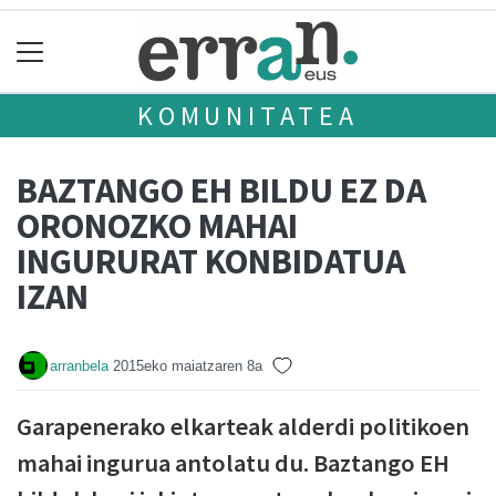
KOMUNITATEA
BAZTANGO EH BILDU EZ DA
ORONOZKO MAHAI
INGURURAT KONBIDATUA
IZAN
arranbela
2015eko maiatzaren 8a
Garapenerako elkarteak alderdi politikoen
mahai ingurua antolatu du. Baztango EH