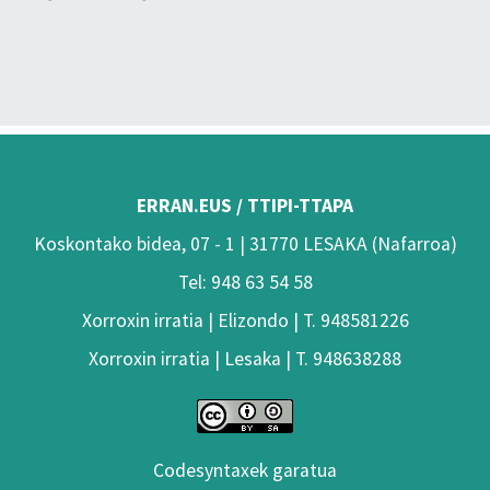
ERRAN.EUS / TTIPI-TTAPA
Koskontako bidea, 07 - 1 | 31770 LESAKA (Nafarroa)
Tel: 948 63 54 58
Xorroxin irratia | Elizondo | T. 948581226
Xorroxin irratia | Lesaka | T. 948638288
Codesyntaxek garatua