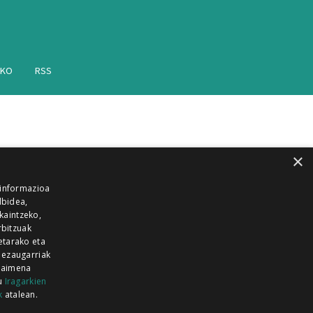
AKO
RSS
×
 informazioa
lbidea,
skaintzeko,
rbitzuak
etarako eta
 ezaugarriak
 baimena
zu
Iragarkien
k
atalean.
EITIA GUKA
AZKOITIA GUKA
BARRENA