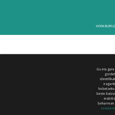
HONI BURU
Gu eta gure
gordet
identifika
iragark
hobetzeko
beste batzu
erabili
beharrean 
ezarpen
AIARALDEA
AIKOR
AIURRI
ALEA