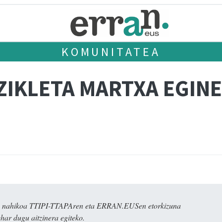
KOMUNITATEA
ZIKLETA MARTXA EGIN
dira nahikoa TTIPI-TTAPAren eta ERRAN.EUSen etorkizuna
har dugu aitzinera egiteko.