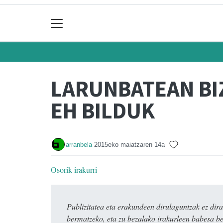
LARUNBATEAN BI
EH BILDUK
arranbela
2015eko maiatzaren 14a
Osorik irakurri
Publizitatea eta erakundeen dirulaguntzak ez 
bermatzeko, eta zu bezalako irakurleen babesa be