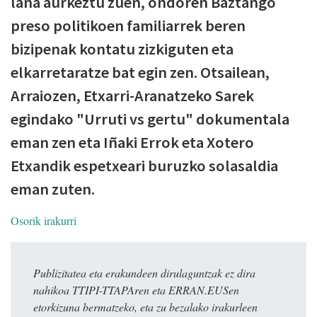
lana aurkeztu zuen, ondoren Baztango
preso politikoen familiarrek beren
bizipenak kontatu zizkiguten eta
elkarretaratze bat egin zen. Otsailean,
Arraiozen, Etxarri-Aranatzeko Sarek
egindako "Urruti vs gertu" dokumentala
eman zen eta Iñaki Errok eta Xotero
Etxandik espetxeari buruzko solasaldia
eman zuten.
Osorik irakurri
Publizitatea eta erakundeen dirulaguntzak ez dira
nahikoa TTIPI-TTAPAren eta ERRAN.EUSen
etorkizuna bermatzeko, eta zu bezalako irakurleen