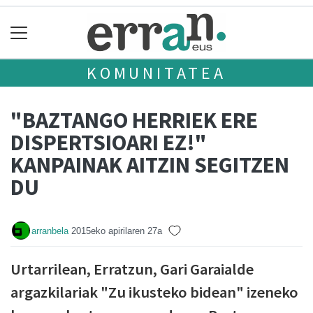
KOMUNITATEA
"BAZTANGO HERRIEK ERE
DISPERTSIOARI EZ!"
KANPAINAK AITZIN SEGITZEN
DU
arranbela
2015eko apirilaren 27a
Urtarrilean, Erratzun, Gari Garaialde
argazkilariak "Zu ikusteko bidean" izeneko